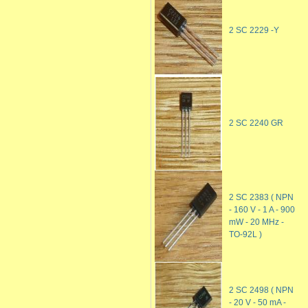
2 SC 2229 -Y
2 SC 2240 GR
2 SC 2383 ( NPN
- 160 V - 1 A - 900
mW - 20 MHz -
TO-92L )
2 SC 2498 ( NPN
- 20 V - 50 mA -