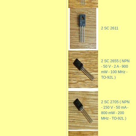
2 SC 2611
2 SC 2655 ( NPN
- 50 V - 2 A - 900
mW - 100 MHz -
TO-92L )
2 SC 2705 ( NPN
- 150 V - 50 mA -
800 mW - 200
MHz - TO-92L )