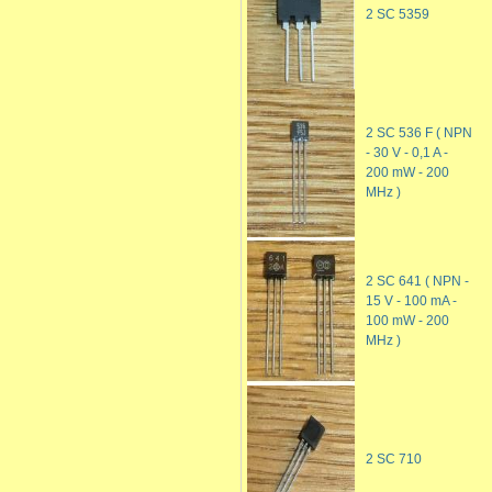
2 SC 5359
2 SC 536 F ( NPN
- 30 V - 0,1 A -
200 mW - 200
MHz )
2 SC 641 ( NPN -
15 V - 100 mA -
100 mW - 200
MHz )
2 SC 710