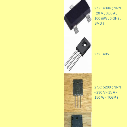
2 SC 4394 ( NPN
, 20 V , 0,08 A ,
100 mW , 6 GHz ,
SMD )
2 SC 495
2 SC 5200 ( NPN
- 230 V - 15 A -
150 W - TO3P )