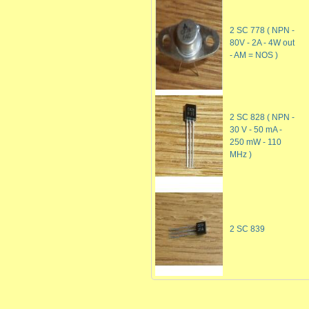
2 SC 778 ( NPN -
80V - 2A - 4W out
- AM = NOS )
2 SC 828 ( NPN -
30 V - 50 mA -
250 mW - 110
MHz )
2 SC 839