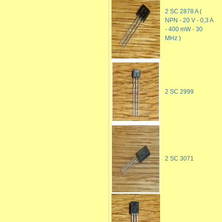
2 SC 2878 A (
NPN - 20 V - 0,3 A
- 400 mW - 30
MHz )
2 SC 2999
2 SC 3071