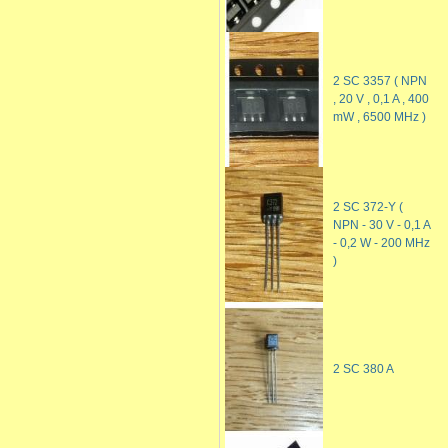
2 SC 3357 ( NPN
, 20 V , 0,1 A , 400
mW , 6500 MHz )
2 SC 372-Y (
NPN - 30 V - 0,1 A
- 0,2 W - 200 MHz
)
2 SC 380 A