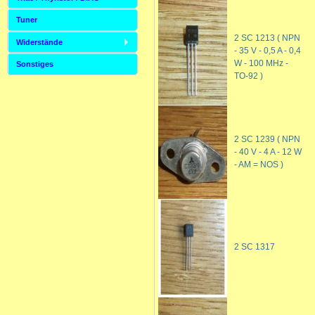
Tuner
2 SC 1213 ( NPN
Widerstände
- 35 V - 0,5 A - 0,4
W - 100 MHz -
Sonstiges
TO-92 )
2 SC 1239 ( NPN
- 40 V - 4 A - 12 W
- AM = NOS )
2 SC 1317