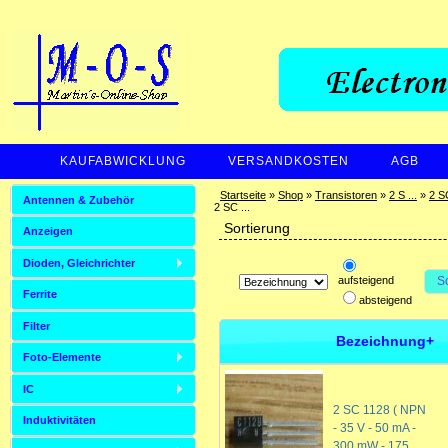
KAUFABWICKLUNG
VERSANDKOSTEN
AGB
ZAHLUNGSARTEN
Startseite
»
Shop
»
Transistoren
»
2 S ...
»
2 SC
Antennen & Zubehör
2 SC ...
Sortierung
Anzeigen
Dioden, Gleichrichter
aufsteigend
S
Ferrite
absteigend
Filter
Bezeichnung+
Foto-Elemente
IC
2 SC 1128 ( NPN
Induktivitäten
- 35 V - 50 mA -
300 mW - 175