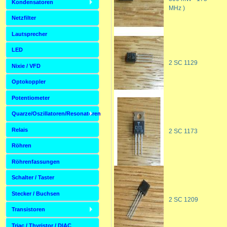
Kondensatoren
MHz )
Netzfilter
Lautsprecher
LED
2 SC 1129
Nixie / VFD
Optokoppler
Potentiometer
Quarze/Oszillatoren/Resonatoren
Relais
2 SC 1173
Röhren
Röhrenfassungen
Schalter / Taster
Stecker / Buchsen
2 SC 1209
Transistoren
Triac / Thyristor / DIAC