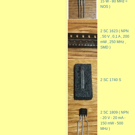
15 W - 80 MHz =
NOS )
2 SC 1623 ( NPN
, 50 V , 0,1 A , 200
mW , 250 MHz ,
SMD )
2 SC 1740 S
2 SC 1809 ( NPN
- 20 V - 20 mA -
150 mW - 500
MHz )