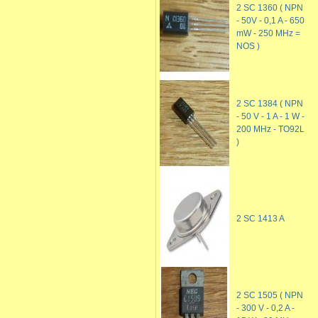
2 SC 1360 ( NPN
- 50V - 0,1 A - 650
mW - 250 MHz =
NOS )
2 SC 1384 ( NPN
- 50 V - 1 A - 1 W -
200 MHz - TO92L
)
2 SC 1413 A
2 SC 1505 ( NPN
- 300 V - 0,2 A -