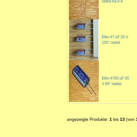
radial KEA-II
Elko 47 uF 35 V
105° radial
Elko 4700 uF 35
V 85° radial
angezeigte Produkte:
1
bis
13
(von