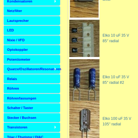
Kondensatoren
Netzfilter
Lautsprecher
LED
Elko 10 uF 35 V
Nixie / VFD
85° radial
Optokoppler
Potentiometer
Quarze/Oszillatoren/Resonatoren
Elko 10 uF 35 V
Relais
85° radial #2
Röhren
Röhrenfassungen
Schalter / Taster
Stecker / Buchsen
Elko 100 uF 35 V
105° radial
Transistoren
Triac / Thyristor / DIAC