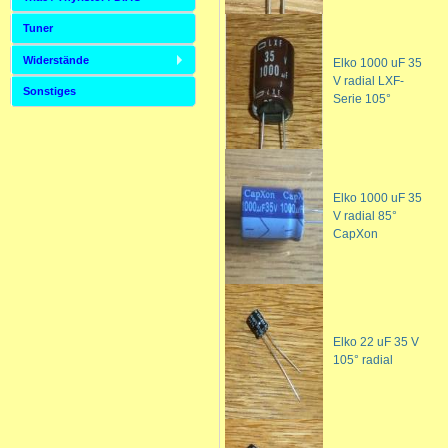
Tuner
Widerstände
Elko 1000 uF 35
V radial LXF-
Sonstiges
Serie 105°
Elko 1000 uF 35
V radial 85°
CapXon
Elko 22 uF 35 V
105° radial