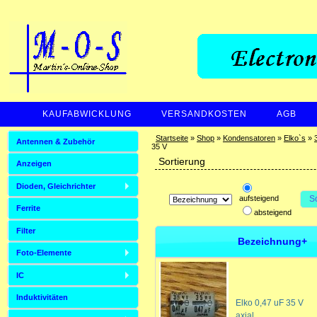
KAUFABWICKLUNG
VERSANDKOSTEN
AGB
ZAHLUNGSARTEN
Startseite
»
Shop
»
Kondensatoren
»
Elko`s
»
Antennen & Zubehör
35 V
Sortierung
Anzeigen
Dioden, Gleichrichter
aufsteigend
S
Ferrite
absteigend
Filter
Bezeichnung+
Foto-Elemente
IC
Induktivitäten
Elko 0,47 uF 35 V
axial