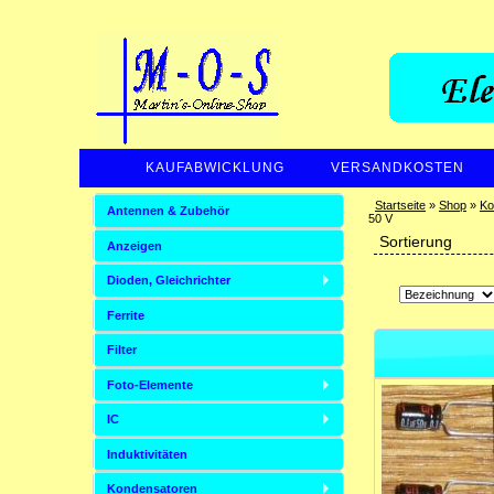
KAUFABWICKLUNG
VERSANDKOSTEN
Startseite
»
Shop
»
Ko
Antennen & Zubehör
50 V
Sortierung
Anzeigen
Dioden, Gleichrichter
Ferrite
Filter
Foto-Elemente
IC
Induktivitäten
Kondensatoren