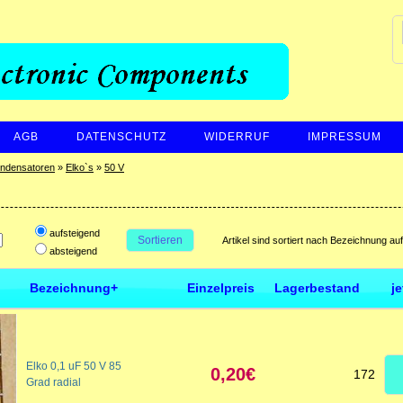
AGB
DATENSCHUTZ
WIDERRUF
IMPRESSUM
ndensatoren
»
Elko`s
»
50 V
aufsteigend
Sortieren
Artikel sind sortiert nach Bezeichnung au
absteigend
Bezeichnung+
Einzelpreis
Lagerbestand
j
Elko 0,1 uF 50 V 85
0,20€
172
Grad radial