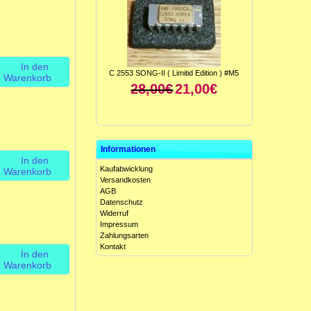
In den
C 2553 SONG-II ( Limitid Edition ) #M5
Warenkorb
28,00€
21,00€
Informationen
In den
Kaufabwicklung
Warenkorb
Versandkosten
AGB
Datenschutz
Widerruf
ICL 8049 CCJE ( Antilog-Verstärker ) #M5
Impressum
15,00€
10,00€
Zahlungsarten
Kontakt
In den
Warenkorb