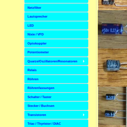
Netzfilter
Lautsprecher
LED
Nixie / VFD
Optokoppler
Potentiometer
Quarze/Oszillatoren/Resonatoren
Relais
Röhren
Röhrenfassungen
Schalter / Taster
Stecker / Buchsen
Transistoren
Triac / Thyristor / DIAC