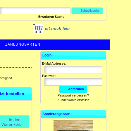
Schnellsuche
Erweiterte Suche
ist noch leer
ZAHLUNGSARTEN
Login
E-Mail Addresse:
Passwort:
fsteigend
Anmelden
etzt bestellen
Passwort vergessen?
Kundenkonto erstellen
Sonderangebote
In den
Warenkorb