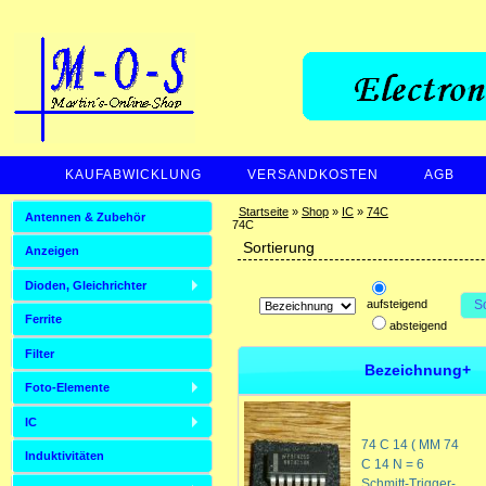
KAUFABWICKLUNG
VERSANDKOSTEN
AGB
ZAHLUNGSARTEN
Startseite
»
Shop
»
IC
»
74C
Antennen & Zubehör
74C
Sortierung
Anzeigen
Dioden, Gleichrichter
aufsteigend
S
Ferrite
absteigend
Filter
Bezeichnung+
Foto-Elemente
IC
74 C 14 ( MM 74
Induktivitäten
C 14 N = 6
Schmitt-Trigger-