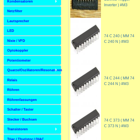
Kondensatoren
Inverter ) #M3
Netzfilter
Lautsprecher
LED
74 C 240 ( MM 74
Nixie / VFD
C 240 N ) #M3
Optokoppler
Potentiometer
Quarze/Oszillatoren/Resonatoren
74 C 244 ( MM 74
Relais
C 244 N ) #M3
Röhren
Röhrenfassungen
Schalter / Taster
Stecker / Buchsen
74 C 373 ( MM 74
C 373 N ) #M3
Transistoren
Triac / Thyristor / DIAC