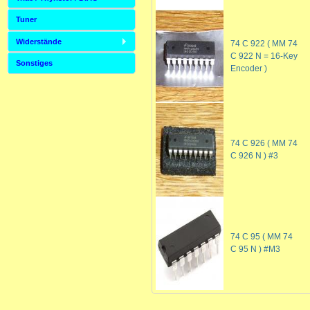
Tuner
Widerstände
74 C 922 ( MM 74
C 922 N = 16-Key
Sonstiges
Encoder )
74 C 926 ( MM 74
C 926 N ) #3
74 C 95 ( MM 74
C 95 N ) #M3