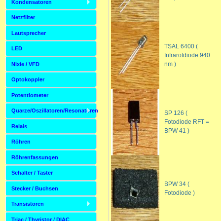
Kondensatoren
Netzfilter
Lautsprecher
TSAL 6400 (
LED
Infrarotdiode 940
nm )
Nixie / VFD
Optokoppler
Potentiometer
Quarze/Oszillatoren/Resonatoren
SP 126 (
Fotodiode RFT =
Relais
BPW 41 )
Röhren
Röhrenfassungen
Schalter / Taster
BPW 34 (
Stecker / Buchsen
Fotodiode )
Transistoren
Triac / Thyristor / DIAC