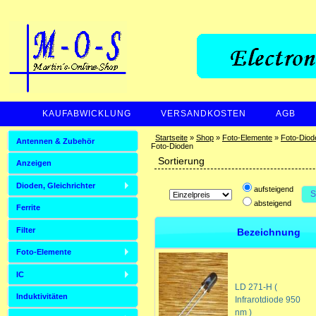
KAUFABWICKLUNG
VERSANDKOSTEN
AGB
ZAHLUNGSARTEN
Startseite
»
Shop
»
Foto-Elemente
»
Foto-Diod
Antennen & Zubehör
Foto-Dioden
Sortierung
Anzeigen
Dioden, Gleichrichter
aufsteigend
S
absteigend
Ferrite
Filter
Bezeichnung
Foto-Elemente
IC
LD 271-H (
Induktivitäten
Infrarotdiode 950
nm )