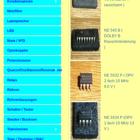
Kondensatoren
rauscharm )
Netzfilter
Lautsprecher
NE 545 B (
LED
DOLBY B
Nixie / VFD
Rauschminderung
)
Optokoppler
Potentiometer
Quarze/Oszillatoren/Resonatoren
NE 5532 P ( OPV
Relais
2-fach 10 MHz
9,0 V )
Röhren
Röhrenfassungen
Schalter / Taster
NE 5534 P (OPV
Stecker / Buchsen
1-fach 10 MHz 13
V )
Transistoren
Triac / Thyristor / DIAC