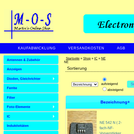
KAUFABWICKLUNG
VERSANDKOSTEN
AGB
ZAHLUNGSARTEN
Startseite
»
Shop
»
IC
»
NE
Antennen & Zubehör
NE
Sortierung
Anzeigen
Dioden, Gleichrichter
aufsteigend
S
Ferrite
absteigend
Filter
Bezeichnung+
Foto-Elemente
IC
NE 542 N ( 2-
Induktivitäten
fach-NF-
Vorverstärker ,