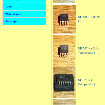
Tuner
Widerstände
NE 555 P ( Timer
IC )
Sonstiges
NE 567 N ( PLL-
Tondekoder )
NE 571 N (
Compandor )