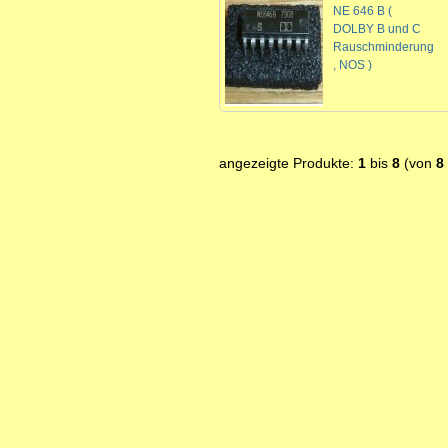
NE 646 B (
DOLBY B und C
Rauschminderung
, NOS )
angezeigte Produkte:
1
bis
8
(von
8