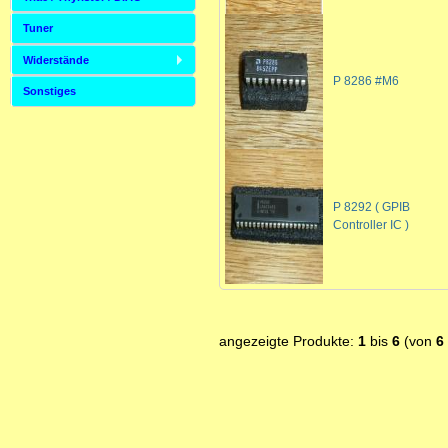
Tuner
Widerstände
P 8286 #M6
Sonstiges
P 8292 ( GPIB
Controller IC )
angezeigte Produkte:
1
bis
6
(von
6