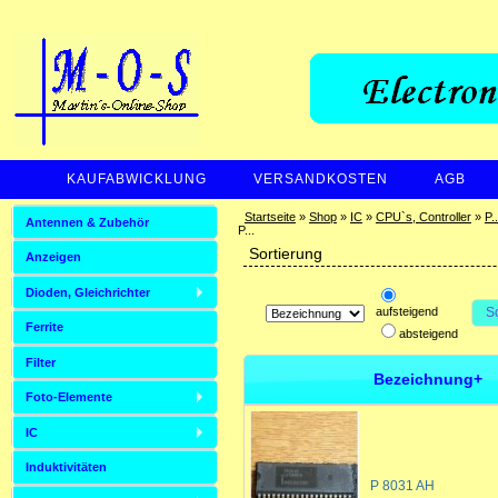
KAUFABWICKLUNG
VERSANDKOSTEN
AGB
ZAHLUNGSARTEN
Startseite
»
Shop
»
IC
»
CPU`s, Controller
»
P..
Antennen & Zubehör
P...
Sortierung
Anzeigen
Dioden, Gleichrichter
aufsteigend
S
Ferrite
absteigend
Filter
Bezeichnung+
Foto-Elemente
IC
Induktivitäten
P 8031 AH