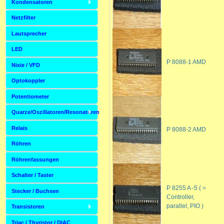
Kondensatoren
Netzfilter
Lautsprecher
LED
P 8088-1 AMD
Nixie / VFD
Optokoppler
Potentiometer
Quarze/Oszillatoren/Resonatoren
Relais
P 8088-2 AMD
Röhren
Röhrenfassungen
Schalter / Taster
P 8255 A -5 ( =
Stecker / Buchsen
Controller,
parallel, PIO )
Transistoren
Triac / Thyristor / DIAC