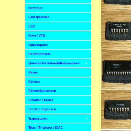
Netzfilter
Lautsprecher
LED
Nixie / VFD
Optokoppler
Potentiometer
Quarze/Oszillatoren/Resonatoren
Relais
Röhren
Röhrenfassungen
Schalter / Taster
Stecker / Buchsen
Transistoren
Triac / Thyristor / DIAC