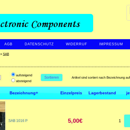
AGB
DATENSCHUTZ
WIDERRUF
IMPRESSUM
»
SAB
aufsteigend
Sortieren
Artikel sind sortiert nach Bezeichnung au
absteigend
Bezeichnung+
Einzelpreis
Lagerbestand
j
5,00€
1
SAB 1016 P