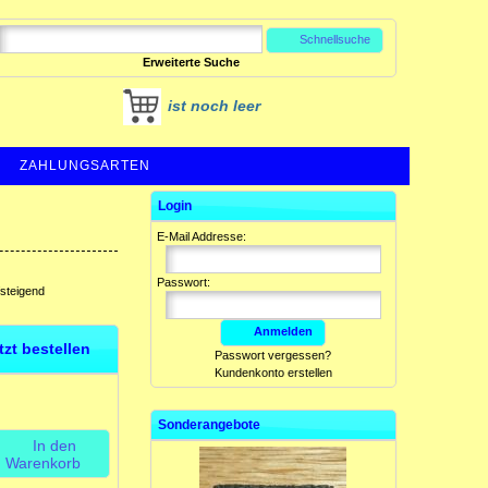
Schnellsuche
Erweiterte Suche
ist noch leer
ZAHLUNGSARTEN
Login
E-Mail Addresse:
Passwort:
fsteigend
Anmelden
etzt bestellen
Passwort vergessen?
Kundenkonto erstellen
Sonderangebote
In den
Warenkorb