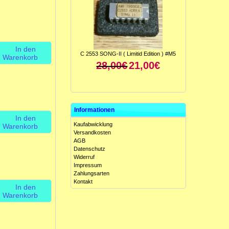
In den
C 2553 SONG-II ( Limitid Edition ) #M5
Warenkorb
28,00€
21,00€
Informationen
In den
Kaufabwicklung
Warenkorb
Versandkosten
AGB
Datenschutz
Widerruf
ICL 8049 CCJE ( Antilog-Verstärker ) #M5
Impressum
15,00€
10,00€
Zahlungsarten
Kontakt
In den
Warenkorb