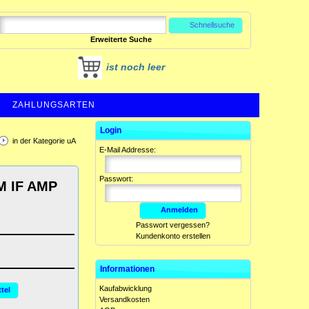
Schnellsuche
Erweiterte Suche
ist noch leer
ZAHLUNGSARTEN
Login
in der Kategorie uA
E-Mail Addresse:
Passwort:
M IF AMP
Anmelden
Passwort vergessen?
Kundenkonto erstellen
Informationen
Kaufabwicklung
tel
Versandkosten