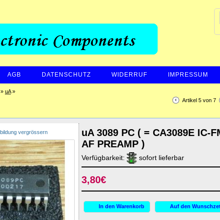
AGB
DATENSCHUTZ
WIDERRUF
IMPRESSUM
»
uA
»
Artikel 5 von 7
uA 3089 PC ( = CA3089E IC-F
bildung vergrössern
AF PREAMP )
Verfügbarkeit:
sofort lieferbar
3,80€
In den Warenkorb
Auf den Wunschzet