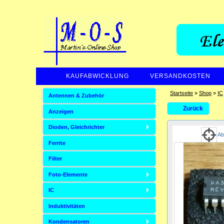
KAUFABWICKLUNG
VERSANDKOSTEN
Startseite
»
Shop
»
IC
Antennen & Zubehör
Zurück
Anzeigen
Dioden, Gleichrichter
Ab
Ferrite
Filter
Foto-Elemente
IC
Induktivitäten
Kondensatoren