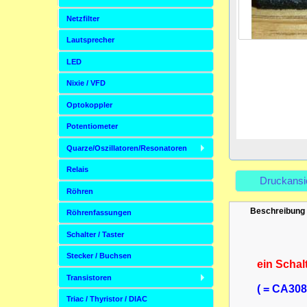
Netzfilter
Lautsprecher
LED
Nixie / VFD
Optokoppler
Potentiometer
Quarze/Oszillatoren/Resonatoren
Relais
Druckansi
Röhren
Beschreibung
Röhrenfassungen
Schalter / Taster
Stecker / Buchsen
ein Schal
Transistoren
( = CA30
Triac / Thyristor / DIAC