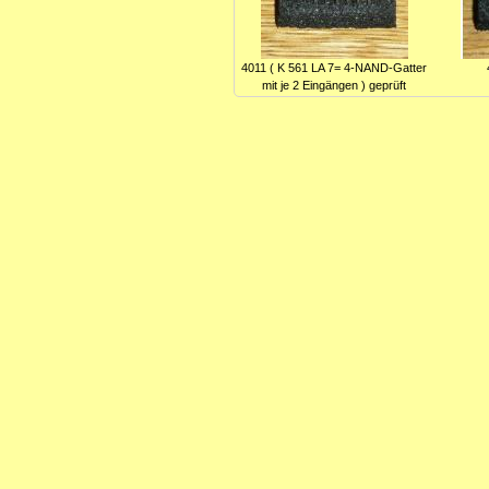
4011 ( K 561 LA 7= 4-NAND-Gatter
mit je 2 Eingängen ) geprüft