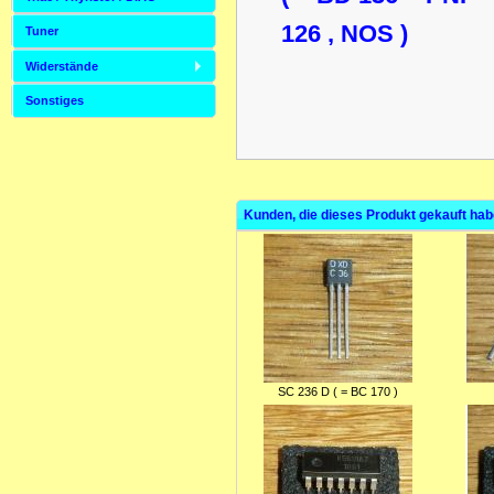
126 , NOS )
Tuner
Widerstände
Sonstiges
Kunden, die dieses Produkt gekauft hab
SC 236 D ( = BC 170 )