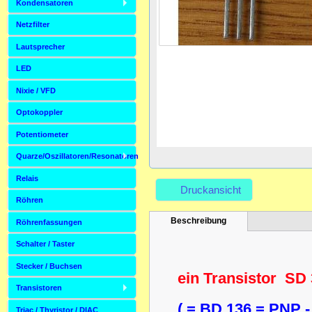
Kondensatoren
Netzfilter
Lautsprecher
LED
Nixie / VFD
Optokoppler
Potentiometer
Quarze/Oszillatoren/Resonatoren
Relais
Druckansicht
Röhren
Beschreibung
Röhrenfassungen
Schalter / Taster
Stecker / Buchsen
ein Transistor SD
Transistoren
( = BD 136 = PNP - 
Triac / Thyristor / DIAC