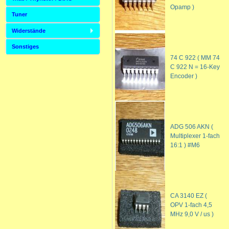
Opamp )
Tuner
Widerstände
Sonstiges
74 C 922 ( MM 74
C 922 N = 16-Key
Encoder )
ADG 506 AKN (
Multiplexer 1-fach
16:1 ) #M6
CA 3140 EZ (
OPV 1-fach 4,5
MHz 9,0 V / us )