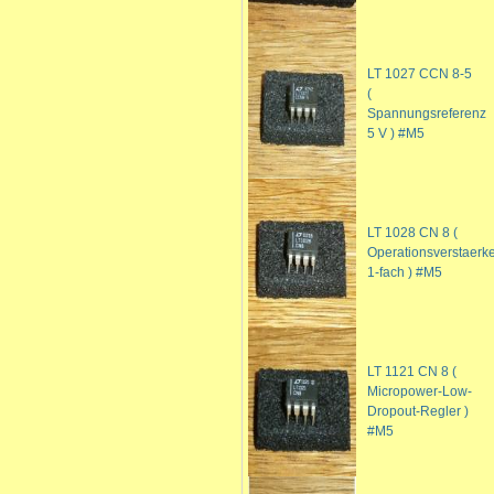
LT 1027 CCN 8-5
(
Spannungsreferenz
5 V ) #M5
LT 1028 CN 8 (
Operationsverstaerke
1-fach ) #M5
LT 1121 CN 8 (
Micropower-Low-
Dropout-Regler )
#M5