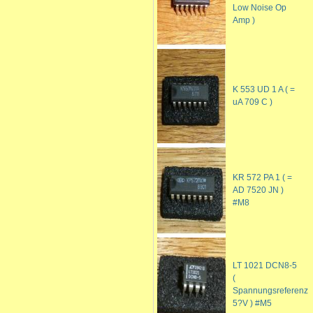
Low Noise Op
Amp )
K 553 UD 1 A ( =
uA 709 C )
KR 572 PA 1 ( =
AD 7520 JN )
#M8
LT 1021 DCN8-5
(
Spannungsreferenz
5?V ) #M5