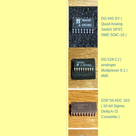
DG 445 DY (
Quad Analog
Switch SPST,
SMD SOIC-16 )
DG 528 CJ (
analoger
Multiplexer 8:1 )
#M5
DSP 56 ADC 16S
( 16-bit Sigma-
Delta A / D
Converter )