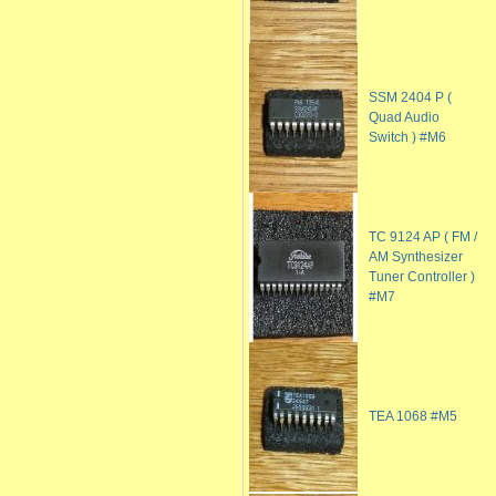
SSM 2404 P (
Quad Audio
Switch ) #M6
TC 9124 AP ( FM /
AM Synthesizer
Tuner Controller )
#M7
TEA 1068 #M5