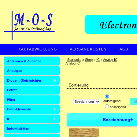
KAUFABWICKLUNG
VERSANDKOSTEN
AGB
ZAHLUNGSARTEN
Startseite
»
Shop
»
IC
»
Analog IC
Antennen & Zubehör
Analog IC
Anzeigen
Dioden, Gleichrichter
Sortierung
Ferrite
Filter
aufsteigend
S
absteigend
Foto-Elemente
Bezeichnung+
IC
Induktivitäten