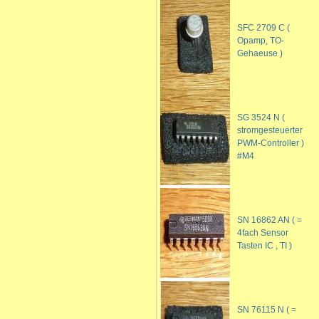
SFC 2709 C (
Opamp, TO-
Gehaeuse )
SG 3524 N (
stromgesteuerter
PWM-Controller )
#M4
SN 16862 AN ( =
4fach Sensor
Tasten IC , TI )
SN 76115 N ( =