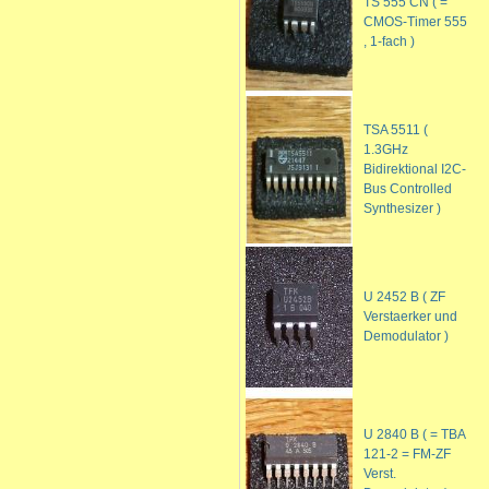
TS 555 CN ( =
CMOS-Timer 555
, 1-fach )
TSA 5511 (
1.3GHz
Bidirektional I2C-
Bus Controlled
Synthesizer )
U 2452 B ( ZF
Verstaerker und
Demodulator )
U 2840 B ( = TBA
121-2 = FM-ZF
Verst.