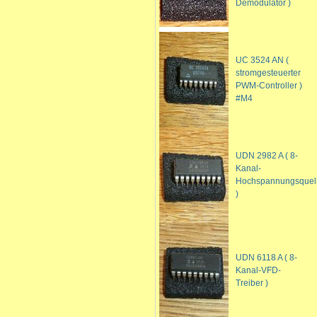
Demodulator )
UC 3524 AN (
stromgesteuerter
PWM-Controller )
#M4
UDN 2982 A ( 8-
Kanal-
Hochspannungsquell
)
UDN 6118 A ( 8-
Kanal-VFD-
Treiber )