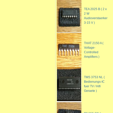
TEA 2025 B ( 2 x
2 W
Audioverstaerker
3-15 V )
THAT 2150 A (
Voltage-
Controlled
Amplifiers )
TMS 3753 NL (
Bedienungs-IC
fuer TV / Hifi
Geraete )