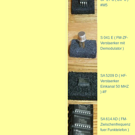
#M5
S 041 E ( FM-ZF-
Verstaerker mit
Demodulator )
SA 5209 D ( HF-
Verstaerker
Einkanal 50 MHZ
) #F
SA 614 AD ( FM-
Zwischenfrequenz
fuer Funktelefon )