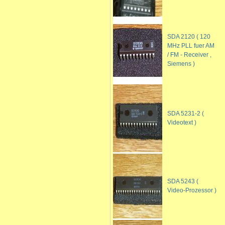
SDA 2120 ( 120
MHz PLL fuer AM
/ FM - Receiver ,
Siemens )
SDA 5231-2 (
Videotext )
SDA 5243 (
Video-Prozessor )