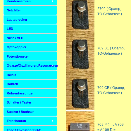
Kondensatoren
2709 ( Opamp,
Netzfilter
TO-Gehaeuse )
Lautsprecher
LED
Nixie / VFD
Optokoppler
709 BE ( Opamp,
TO-Gehaeuse )
Potentiometer
Quarze/Oszillatoren/Resonatoren
Relais
Röhren
709 CE ( Opamp,
TO-Gehaeuse )
Röhrenfassungen
Schalter / Taster
Stecker / Buchsen
Transistoren
709 P ( = uA 709
= A 109 D =
Triac / Thyristor / DIAC