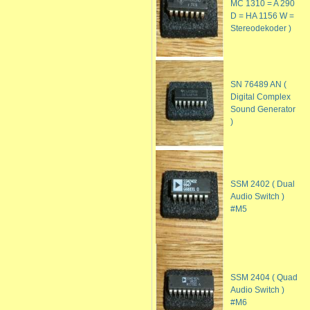
MC 1310 = A 290
D = HA 1156 W =
Stereodekoder )
SN 76489 AN (
Digital Complex
Sound Generator
)
SSM 2402 ( Dual
Audio Switch )
#M5
SSM 2404 ( Quad
Audio Switch )
#M6