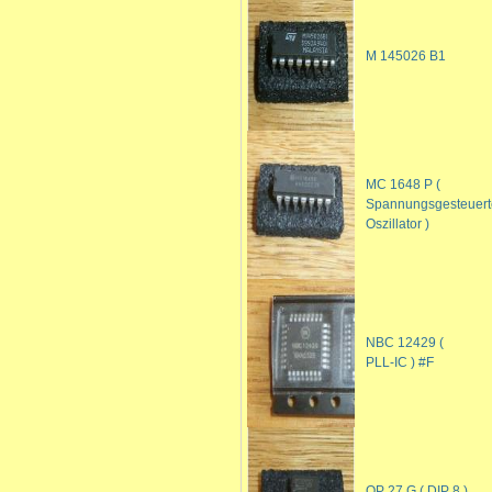
M 145026 B1
MC 1648 P (
Spannungsgesteuert
Oszillator )
NBC 12429 (
PLL-IC ) #F
OP 27 G ( DIP 8 )