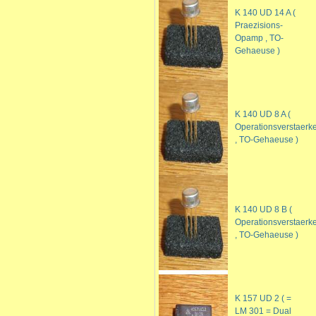
K 140 UD 14 A (
Praezisions-
Opamp , TO-
Gehaeuse )
K 140 UD 8 A (
Operationsverstaerk
, TO-Gehaeuse )
K 140 UD 8 B (
Operationsverstaerk
, TO-Gehaeuse )
K 157 UD 2 ( =
LM 301 = Dual