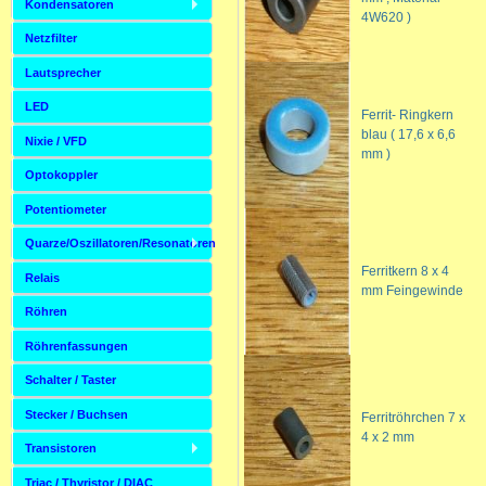
Kondensatoren
4W620 )
Netzfilter
Lautsprecher
LED
Ferrit- Ringkern
blau ( 17,6 x 6,6
Nixie / VFD
mm )
Optokoppler
Potentiometer
Quarze/Oszillatoren/Resonatoren
Ferritkern 8 x 4
Relais
mm Feingewinde
Röhren
Röhrenfassungen
Schalter / Taster
Stecker / Buchsen
Ferritröhrchen 7 x
4 x 2 mm
Transistoren
Triac / Thyristor / DIAC