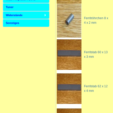
Tuner
Widerstände
Ferritröhrchen 8 x
4 x 2 mm
Sonstiges
Ferritstab 60 x 13
x 3 mm
Ferritstab 62 x 12
x 4 mm