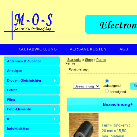
KAUFABWICKLUNG
VERSANDKOSTEN
AGB
ZAHLUNGSARTEN
Startseite
»
Shop
»
Ferrite
Antennen & Zubehör
Ferrite
Sortierung
Anzeigen
Dioden, Gleichrichter
aufsteigend
S
Ferrite
absteigend
Filter
Bezeichnung+
Foto-Elemente
IC
Ferrit- Ringkern (
Induktivitäten
20 mm x 15,50
mm , Material