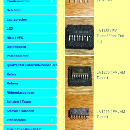
Kondensatoren
Netzfilter
Lautsprecher
LED
LA 1185 ( FM-
Tuner / Front-End
Nixie / VFD
IC )
Optokoppler
Potentiometer
Quarze/Oszillatoren/Resonatoren
LA 1260 ( FM / AM
Relais
Tuner )
Röhren
Röhrenfassungen
Schalter / Taster
Stecker / Buchsen
LA 1265 ( FM / AM
Tuner )
Transistoren
Triac / Thyristor / DIAC