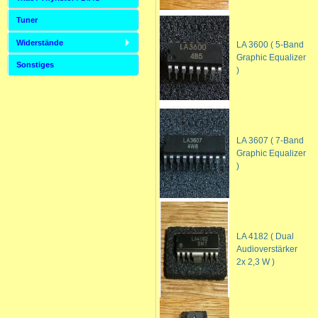
Tuner
Widerstände
LA 3600 ( 5-Band
Graphic Equalizer
Sonstiges
)
LA 3607 ( 7-Band
Graphic Equalizer
)
LA 4182 ( Dual
Audioverstärker
2x 2,3 W )