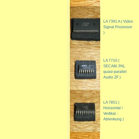
LA 7391 A ( Video
Signal Prozessor
)
LA 7710 (
SECAM, PAL
quasi-parallel
Audio ZF )
LA 7851 (
Horizontal /
Vertikal -
Ablenkung )