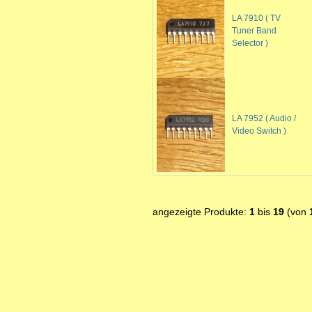
LA 7910 ( TV
Tuner Band
Selector )
LA 7952 ( Audio /
Video Switch )
angezeigte Produkte:
1
bis
19
(von