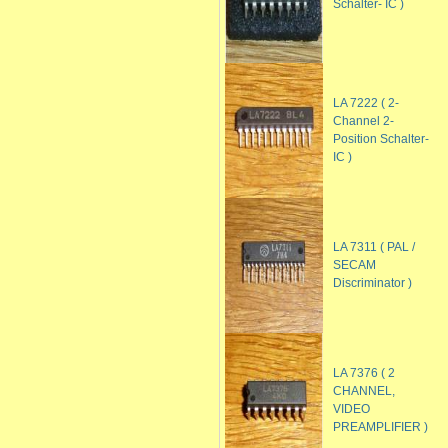
Schalter- IC )
LA 7222 ( 2-
Channel 2-
Position Schalter-
IC )
LA 7311 ( PAL /
SECAM
Discriminator )
LA 7376 ( 2
CHANNEL,
VIDEO
PREAMPLIFIER )