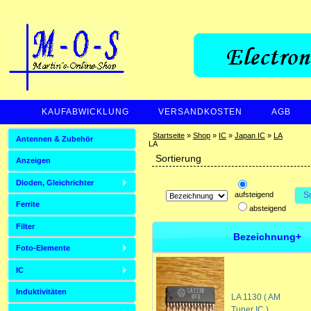
KAUFABWICKLUNG
VERSANDKOSTEN
AGB
ZAHLUNGSARTEN
Startseite
»
Shop
»
IC
»
Japan IC
»
LA
Antennen & Zubehör
LA
Sortierung
Anzeigen
Dioden, Gleichrichter
aufsteigend
S
Ferrite
absteigend
Filter
Bezeichnung+
Foto-Elemente
IC
Induktivitäten
LA 1130 ( AM
Tuner IC )