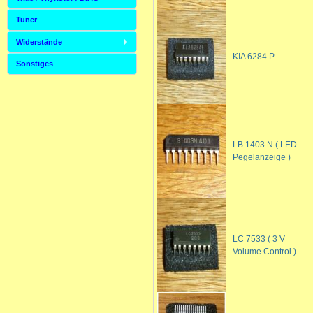
Tuner
Widerstände
KIA 6284 P
Sonstiges
LB 1403 N ( LED
Pegelanzeige )
LC 7533 ( 3 V
Volume Control )