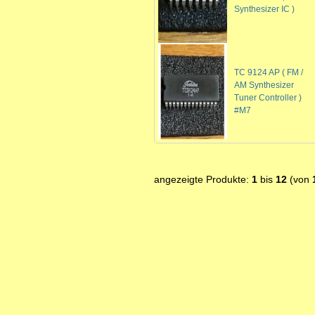
Synthesizer IC )
TC 9124 AP ( FM /
AM Synthesizer
Tuner Controller )
#M7
angezeigte Produkte:
1
bis
12
(von