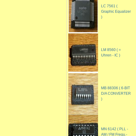
LC 7561 (
Graphic Equalizer
)
LM 8560 ( =
Uhren - IC )
MB 88306 ( 6-BIT
D/A CONVERTER
)
MN 6142 ( PLL -
AM / FM Frequ.-