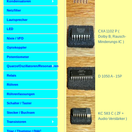
Kondensatoren
Netzfilter
Lautsprecher
LED
CXA 1102 P (
Dolby B, Rausch-
Nixie / VFD
Minderungs-IC )
Optokoppler
Potentiometer
Quarze/Oszillatoren/Resonatoren
Relais
D 1050 A - 15P
Röhren
Röhrenfassungen
Schalter / Taster
Stecker / Buchsen
KC 583 C ( ZF +
Audio-Verstärker )
Transistoren
Triac / Thyristor / DIAC