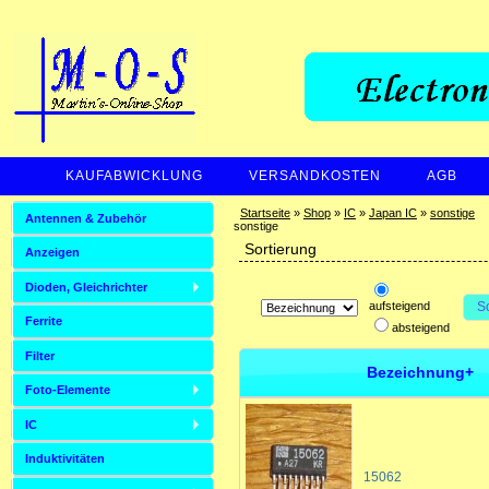
KAUFABWICKLUNG
VERSANDKOSTEN
AGB
ZAHLUNGSARTEN
Startseite
»
Shop
»
IC
»
Japan IC
»
sonstige
Antennen & Zubehör
sonstige
Sortierung
Anzeigen
Dioden, Gleichrichter
aufsteigend
S
Ferrite
absteigend
Filter
Bezeichnung+
Foto-Elemente
IC
Induktivitäten
15062