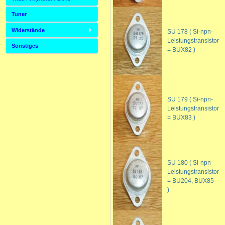
Tuner
Widerstände
SU 178 ( Si-npn-
Leistungstransistor
Sonstiges
= BUX82 )
SU 179 ( Si-npn-
Leistungstransistor
= BUX83 )
SU 180 ( Si-npn-
Leistungstransistor
= BU204, BUX85
)