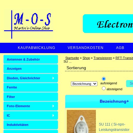
KAUFABWICKLUNG
VERSANDKOSTEN
AGB
ZAHLUNGSARTEN
Startseite
»
Shop
»
Transistoren
»
RFT-Transi
Antennen & Zubehör
SU ...
Sortierung
Anzeigen
Dioden, Gleichrichter
aufsteigend
S
Ferrite
absteigend
Filter
Bezeichnung+
Foto-Elemente
IC
SU 111 ( Si-npn-
Induktivitäten
Leistungstransistor