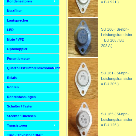
Kondensatoren
= BU 921 )
Netzfilter
Lautsprecher
SU 160 ( Si-npn-
LED
Leistungstransistor
Nixie / VFD
= BU 208 / BU
208 A )
Optokoppler
Potentiometer
Quarze/Oszillatoren/Resonatoren
SU 161 ( Si-npn-
Relais
Leistungstransistor
= BU 205 )
Röhren
Röhrenfassungen
Schalter / Taster
SU 165 ( Si-npn-
Stecker / Buchsen
Leistungstransistor
= BU 126 )
Transistoren
Triac / Thyristor / DIAC