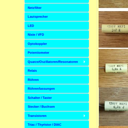
Netzfilter
Lautsprecher
LED
Nixie / VFD
Optokoppler
Potentiometer
Quarze/Oszillatoren/Resonatoren
Relais
Röhren
Röhrenfassungen
Schalter / Taster
Stecker / Buchsen
Transistoren
Triac / Thyristor / DIAC