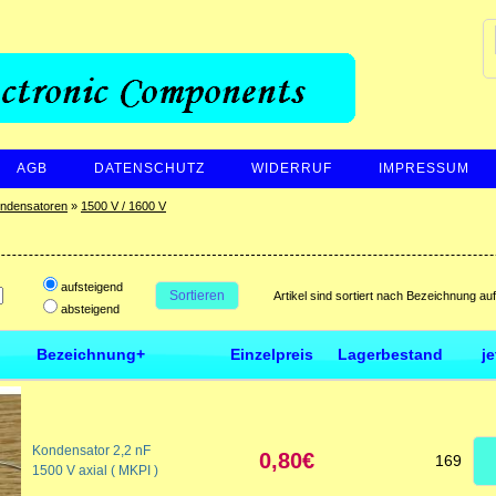
AGB
DATENSCHUTZ
WIDERRUF
IMPRESSUM
ndensatoren
»
1500 V / 1600 V
aufsteigend
Sortieren
Artikel sind sortiert nach Bezeichnung au
absteigend
Bezeichnung+
Einzelpreis
Lagerbestand
j
Kondensator 2,2 nF
0,80€
169
1500 V axial ( MKPI )