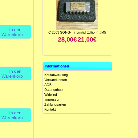
In den
C 2553 SONG-II ( Limitid Edition ) #M5
Warenkorb
28,00€
21,00€
Informationen
In den
Kaufabwicklung
Warenkorb
Versandkosten
AGB
Datenschutz
Widerruf
ICL 8049 CCJE ( Antilog-Verstärker ) #M5
Impressum
15,00€
10,00€
Zahlungsarten
Kontakt
In den
Warenkorb