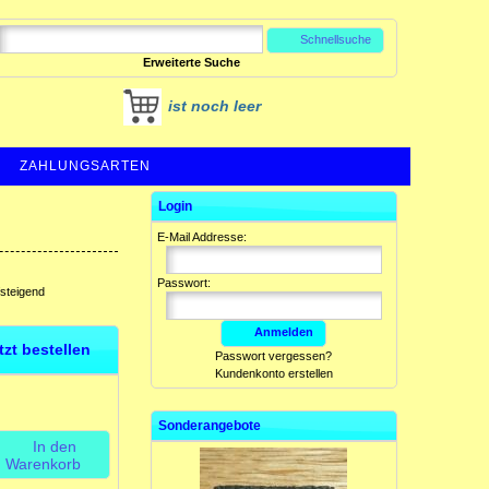
Schnellsuche
Erweiterte Suche
ist noch leer
ZAHLUNGSARTEN
Login
E-Mail Addresse:
Passwort:
fsteigend
Anmelden
etzt bestellen
Passwort vergessen?
Kundenkonto erstellen
Sonderangebote
In den
Warenkorb