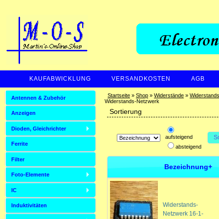
KAUFABWICKLUNG
VERSANDKOSTEN
AGB
ZAHLUNGSARTEN
Startseite
»
Shop
»
Widerstände
»
Widerstand
Antennen & Zubehör
Widerstands-Netzwerk
Sortierung
Anzeigen
Dioden, Gleichrichter
aufsteigend
S
Ferrite
absteigend
Filter
Bezeichnung+
Foto-Elemente
IC
Widerstands-
Induktivitäten
Netzwerk 16-1-