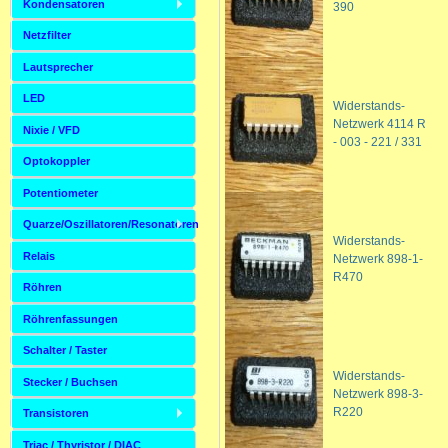
Kondensatoren
390
Netzfilter
Lautsprecher
LED
Widerstands-
Netzwerk 4114 R
Nixie / VFD
- 003 - 221 / 331
Optokoppler
Potentiometer
Quarze/Oszillatoren/Resonatoren
Widerstands-
Relais
Netzwerk 898-1-
R470
Röhren
Röhrenfassungen
Schalter / Taster
Widerstands-
Stecker / Buchsen
Netzwerk 898-3-
R220
Transistoren
Triac / Thyristor / DIAC