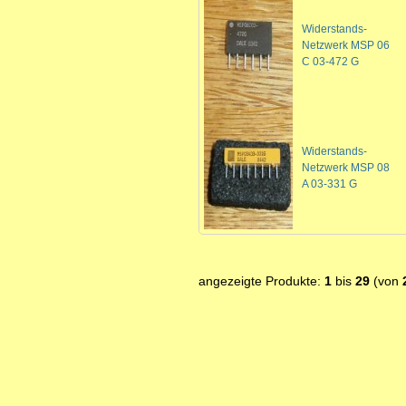
Widerstands-
Netzwerk MSP 06
C 03-472 G
Widerstands-
Netzwerk MSP 08
A 03-331 G
angezeigte Produkte:
1
bis
29
(von