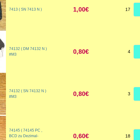
1,00€
17
7413 ( SN 7413 N )
74132 ( DM 74132 N )
0,80€
4
#M3
74132 ( SN 74132 N )
0,80€
3
#M3
74145 ( 74145 PC ,
0,60€
18
BCD zu Dezimal-