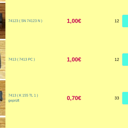
1,00€
12
74123 ( SN 74123 N )
1,00€
12
7413 ( 7413 PC )
7413 ( K 155 TL 1 )
0,70€
33
geprüft