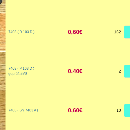
0,60€
162
7403 ( D 103 D )
7403 ( P 103 D )
0,40€
2
geprüft #M8
0,60€
10
7403 ( SN 7403 A )