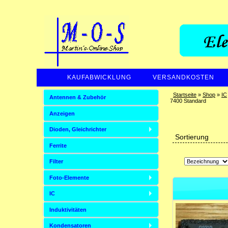
KAUFABWICKLUNG
VERSANDKOSTEN
Startseite
»
Shop
»
IC
Antennen & Zubehör
7400 Standard
Anzeigen
Dioden, Gleichrichter
Sortierung
Ferrite
Filter
Foto-Elemente
IC
Induktivitäten
Kondensatoren