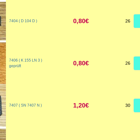
0,80€
26
7404 ( D 104 D )
7406 ( K 155 LN 3 )
0,80€
26
geprüft
1,20€
30
7407 ( SN 7407 N )