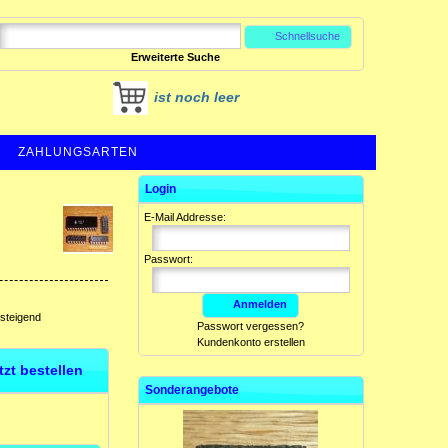
Schnellsuche
Erweiterte Suche
ist noch leer
ZAHLUNGSARTEN
Login
E-Mail Addresse:
Passwort:
Anmelden
fsteigend
Passwort vergessen?
Kundenkonto erstellen
etzt bestellen
Sonderangebote