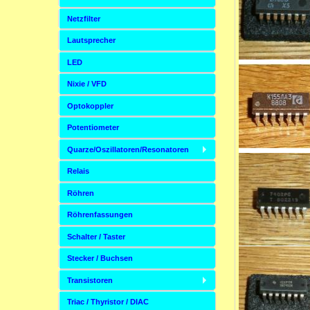
Netzfilter
Lautsprecher
LED
Nixie / VFD
Optokoppler
Potentiometer
Quarze/Oszillatoren/Resonatoren
Relais
Röhren
Röhrenfassungen
Schalter / Taster
Stecker / Buchsen
Transistoren
Triac / Thyristor / DIAC