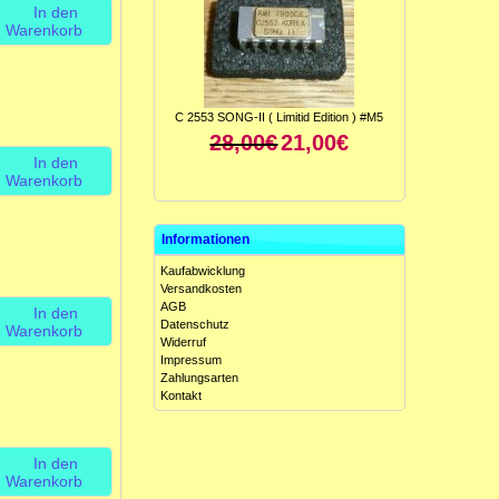
In den
Warenkorb
C 2553 SONG-II ( Limitid Edition ) #M5
28,00€
21,00€
In den
Warenkorb
Informationen
Kaufabwicklung
Versandkosten
AGB
In den
Datenschutz
Warenkorb
Widerruf
ICL 8049 CCJE ( Antilog-Verstärker ) #M5
Impressum
15,00€
10,00€
Zahlungsarten
Kontakt
In den
Warenkorb