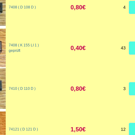
0,80€
4
7408 ( D 108 D )
7408 ( K 155 LI 1 )
0,40€
43
geprüft
0,80€
3
7410 ( D 110 D )
1,50€
12
74121 ( D 121 D )