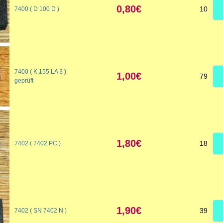
0,80€
10
7400 ( D 100 D )
7400 ( K 155 LA 3 )
1,00€
79
geprüft
1,80€
18
7402 ( 7402 PC )
1,90€
39
7402 ( SN 7402 N )