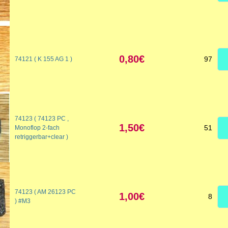
0,80€
97
74121 ( K 155 AG 1 )
74123 ( 74123 PC ,
1,50€
51
Monoflop 2-fach
retriggerbar+clear )
74123 ( AM 26123 PC
1,00€
8
) #M3