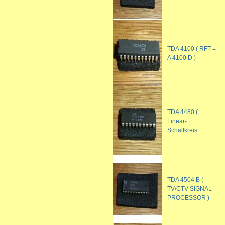
TDA 4100 ( RFT =
A 4100 D )
TDA 4480 (
Linear-
Schaltkreis
TDA 4504 B (
TV/CTV SIGNAL
PROCESSOR )