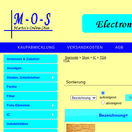
KAUFABWICKLUNG
VERSANDKOSTEN
AGB
ZAHLUNGSARTEN
Startseite
»
Shop
»
IC
»
TDA
Antennen & Zubehör
TDA
Anzeigen
Dioden, Gleichrichter
Sortierung
Ferrite
Filter
aufsteigend
S
absteigend
Foto-Elemente
Bezeichnung+
IC
Induktivitäten