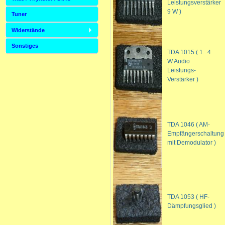
Leistungsverstärker
9 W )
Tuner
Widerstände
Sonstiges
TDA 1015 ( 1...4
W Audio
Leistungs-
Verstärker )
TDA 1046 ( AM-
Empfängerschaltung
mit Demodulator )
TDA 1053 ( HF-
Dämpfungsglied )