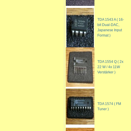
TDA 1543 A ( 16-
bit Dual-DAC,
Japanese Input
Format )
TDA 1554 Q ( 2x
22 W / 4x 11W
Verstärker )
TDA 1574 ( FM
Tuner )