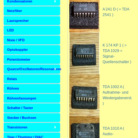
Kondensatoren
A 241 D ( = TDA
Netzfilter
2541 )
Lautsprecher
LED
Nixie / VFD
K 174 KP 1 ( =
Optokoppler
TDA 1029 =
Signal-
Potentiometer
Quellenschalter )
Quarze/Oszillatoren/Resonatoren
Relais
TDA 1002 A (
Röhren
Aufnahme- und
Wiedergabeverst.
Röhrenfassungen
)
Schalter / Taster
Stecker / Buchsen
Transistoren
TDA 1010 A (
Audio-
Triac / Thyristor / DIAC