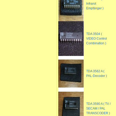
Infrarot
Empfänger )
TDA 3504 (
VIDEO Control
Combination )
TDA 3562 A (
PAL-Decoder )
TDA 3590 A ( TV /
SECAM / PAL
TRANSCODER )