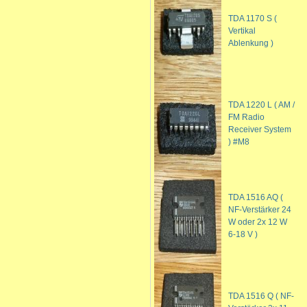
TDA 1170 S (
Vertikal
Ablenkung )
TDA 1220 L ( AM /
FM Radio
Receiver System
) #M8
TDA 1516 AQ (
NF-Verstärker 24
W oder 2x 12 W
6-18 V )
TDA 1516 Q ( NF-