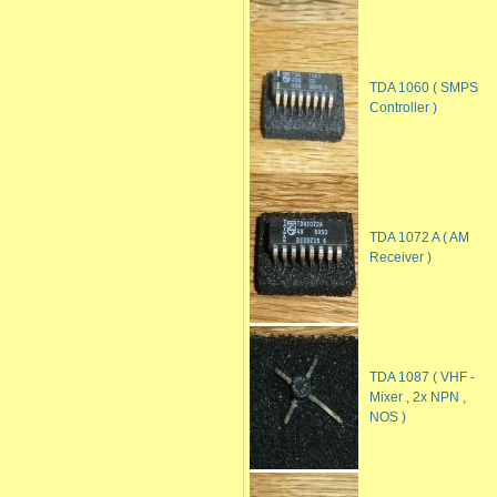
TDA 1060 ( SMPS
Controller )
TDA 1072 A ( AM
Receiver )
TDA 1087 ( VHF -
Mixer , 2x NPN ,
NOS )