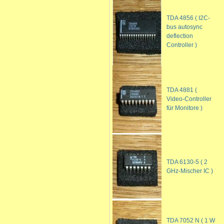
TDA 4856 ( I2C-
bus autosync
deflection
Controller )
TDA 4881 (
Video-Controller
für Monitore )
TDA 6130-5 ( 2
GHz-Mischer IC )
TDA 7052 N ( 1 W