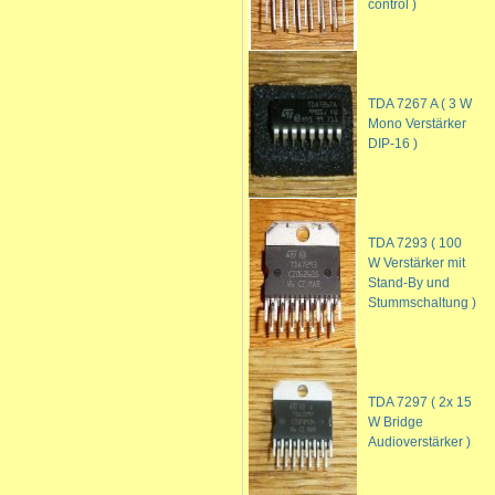
control )
TDA 7267 A ( 3 W
Mono Verstärker
DIP-16 )
TDA 7293 ( 100
W Verstärker mit
Stand-By und
Stummschaltung )
TDA 7297 ( 2x 15
W Bridge
Audioverstärker )