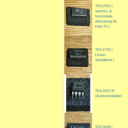
TDA 2593 (
synchro- &
horizontale
Ablenkung für
Farb-TV )
TDA 2730 (
Linear-
Schaltkreis )
TDA 2822 M
(Audioverstärker)
TDA 3048 (