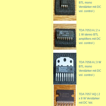
BTL mono
Verstärker mit DC
vol. control )
TDA 7053 A ( 2 x
1 W stereo BTL
amplifiers mit DC
vol. control )
TDA 7056 A ( 3 W
BTL mono
Verstärker mit DC
vol. control )
TDA 7057 AQ ( 2
x 8 W Verstärker
mit DC Vol.