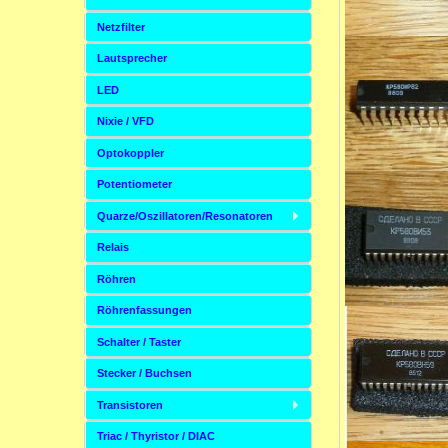
Netzfilter
Lautsprecher
LED
Nixie / VFD
Optokoppler
Potentiometer
Quarze/Oszillatoren/Resonatoren
Relais
Röhren
Röhrenfassungen
Schalter / Taster
Stecker / Buchsen
Transistoren
Triac / Thyristor / DIAC