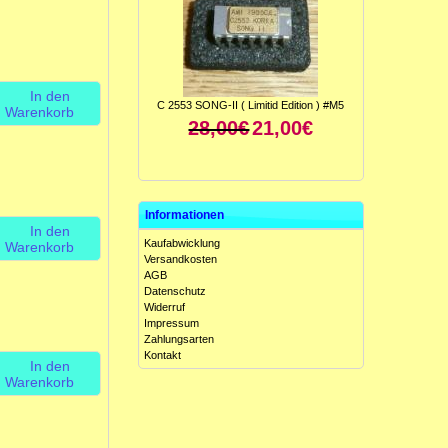
In den
C 2553 SONG-II ( Limitid Edition ) #M5
Warenkorb
28,00€
21,00€
Informationen
In den
Kaufabwicklung
Warenkorb
Versandkosten
AGB
Datenschutz
Widerruf
ICL 8049 CCJE ( Antilog-Verstärker ) #M5
Impressum
15,00€
10,00€
Zahlungsarten
Kontakt
In den
Warenkorb