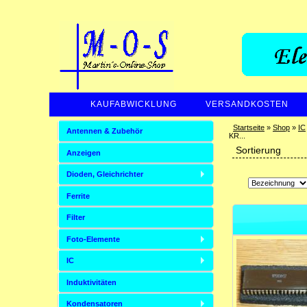
KAUFABWICKLUNG
VERSANDKOSTEN
Startseite
»
Shop
»
IC
Antennen & Zubehör
KR...
Sortierung
Anzeigen
Dioden, Gleichrichter
Ferrite
Filter
Foto-Elemente
IC
Induktivitäten
Kondensatoren