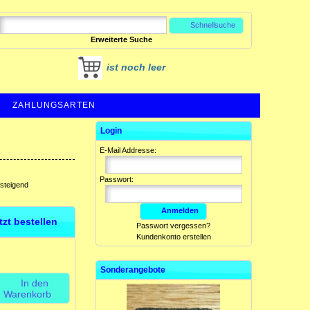
Schnellsuche
Erweiterte Suche
ist noch leer
ZAHLUNGSARTEN
Login
E-Mail Addresse:
Passwort:
fsteigend
Anmelden
etzt bestellen
Passwort vergessen?
Kundenkonto erstellen
Sonderangebote
In den
Warenkorb