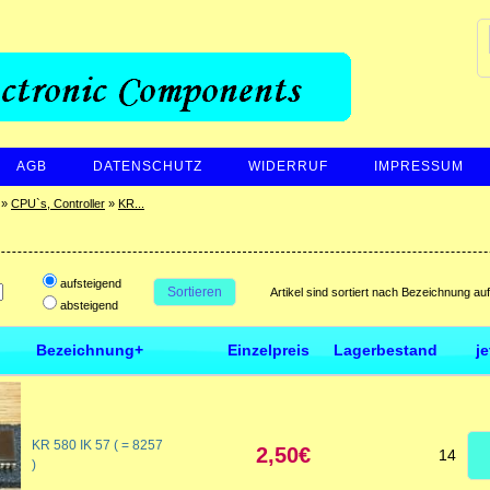
AGB
DATENSCHUTZ
WIDERRUF
IMPRESSUM
»
CPU`s, Controller
»
KR...
aufsteigend
Sortieren
Artikel sind sortiert nach Bezeichnung au
absteigend
Bezeichnung+
Einzelpreis
Lagerbestand
j
KR 580 IK 57 ( = 8257
2,50€
14
)