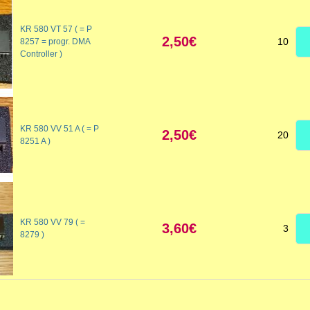
KR 580 VT 57 ( = P
2,50€
10
8257 = progr. DMA
Controller )
KR 580 VV 51 A ( = P
2,50€
20
8251 A )
KR 580 VV 79 ( =
3,60€
3
8279 )