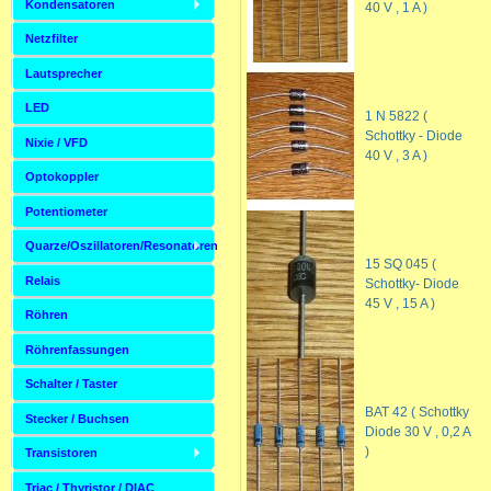
Kondensatoren
40 V , 1 A )
Netzfilter
Lautsprecher
LED
1 N 5822 (
Schottky - Diode
Nixie / VFD
40 V , 3 A )
Optokoppler
Potentiometer
Quarze/Oszillatoren/Resonatoren
15 SQ 045 (
Relais
Schottky- Diode
45 V , 15 A )
Röhren
Röhrenfassungen
Schalter / Taster
BAT 42 ( Schottky
Stecker / Buchsen
Diode 30 V , 0,2 A
)
Transistoren
Triac / Thyristor / DIAC