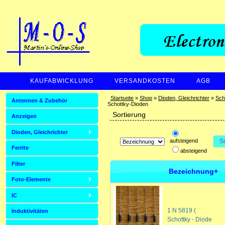
KAUFABWICKLUNG
VERSANDKOSTEN
AGB
ZAHLUNGSARTEN
Startseite
»
Shop
»
Dioden, Gleichrichter
»
Sch
Antennen & Zubehör
Schottky-Dioden
Sortierung
Anzeigen
Dioden, Gleichrichter
aufsteigend
S
Ferrite
absteigend
Filter
Bezeichnung+
Foto-Elemente
IC
1 N 5819 (
Induktivitäten
Schottky - Diode