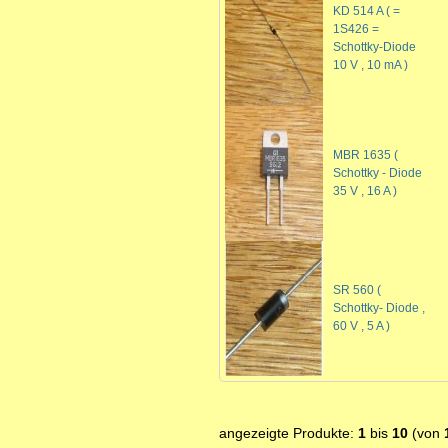
KD 514 A ( =
1S426 =
Schottky-Diode
10 V , 10 mA )
MBR 1635 (
Schottky - Diode
35 V , 16 A )
SR 560 (
Schottky- Diode ,
60 V , 5 A )
angezeigte Produkte:
1
bis
10
(von