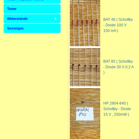
Tuner
Widerstände
BAT 46 ( Schottky
- Diode 100 V
Sonstiges
150 mA )
BAT 85 ( Schottky
- Diode 30 V 0,2 A
)
HP 2804-840 (
Schottky - Diode
15 V , 250mW )