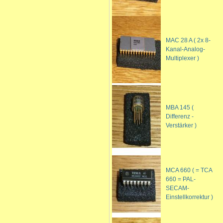
MAC 28 A ( 2x 8-
Kanal-Analog-
Multiplexer )
MBA 145 (
Differenz -
Verstärker )
MCA 660 ( = TCA
660 = PAL-
SECAM-
Einstellkorrektur )