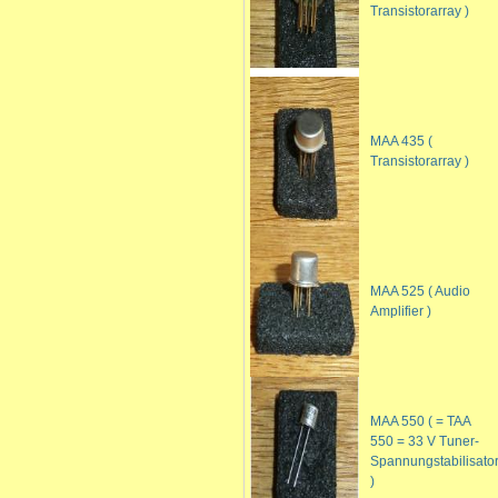
Transistorarray )
MAA 435 (
Transistorarray )
MAA 525 ( Audio
Amplifier )
MAA 550 ( = TAA
550 = 33 V Tuner-
Spannungstabilisato
)