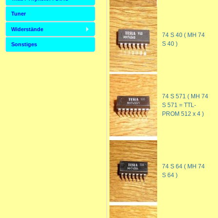
Tuner
Widerstände
74 S 40 ( MH 74
S 40 )
Sonstiges
74 S 571 ( MH 74
S 571 = TTL-
PROM 512 x 4 )
74 S 64 ( MH 74
S 64 )