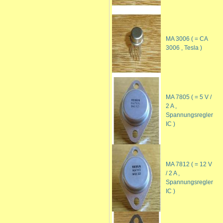
MA 3006 ( = CA
3006 , Tesla )
MA 7805 ( = 5 V /
2 A ,
Spannungsregler
IC )
MA 7812 ( = 12 V
/ 2 A ,
Spannungsregler
IC )