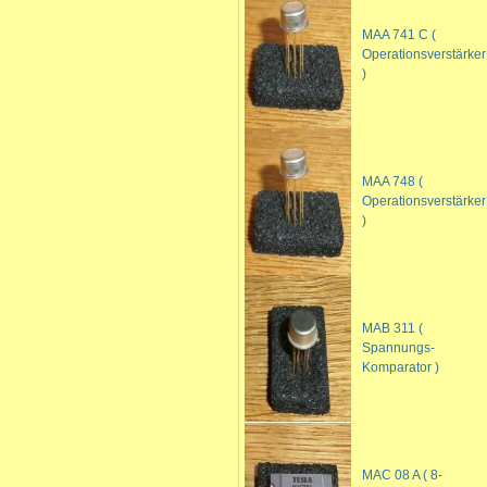
MAA 741 C (
Operationsverstärker
)
MAA 748 (
Operationsverstärker
)
MAB 311 (
Spannungs-
Komparator )
MAC 08 A ( 8-