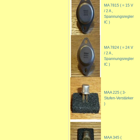
MA 7815 ( = 15 V
/ 2 A ,
Spannungsregler
IC )
MA 7824 ( = 24 V
/ 2 A ,
Spannungsregler
IC )
MAA 225 ( 3-
Stufen-Verstärker
)
MAA 345 (