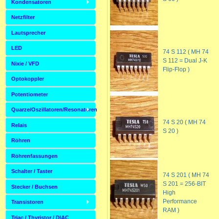
Kondensatoren
Netzfilter
Lautsprecher
LED
74 S 112 ( MH 74
S 112 = Dual J-K
Nixie / VFD
Flip-Flop )
Optokoppler
Potentiometer
Quarze/Oszillatoren/Resonatoren
74 S 20 ( MH 74
Relais
S 20 )
Röhren
Röhrenfassungen
Schalter / Taster
74 S 201 ( MH 74
S 201 = 256-BIT
Stecker / Buchsen
High
Performance
Transistoren
RAM )
Triac / Thyristor / DIAC