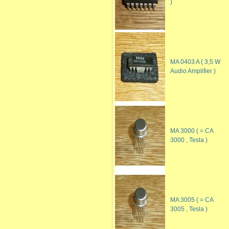
)
MA 0403 A ( 3,5 W
Audio Amplifier )
MA 3000 ( = CA
3000 , Tesla )
MA 3005 ( = CA
3005 , Tesla )