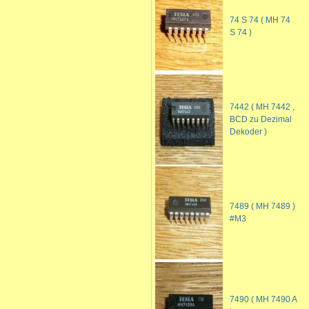
74 S 74 ( MH 74
S 74 )
7442 ( MH 7442 ,
BCD zu Dezimal
Dekoder )
7489 ( MH 7489 )
#M3
7490 ( MH 7490 A