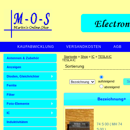
KAUFABWICKLUNG
VERSANDKOSTEN
AGB
ZAHLUNGSARTEN
Startseite
»
Shop
»
IC
»
TESLA IC
Antennen & Zubehör
TESLA IC
Sortierung
Anzeigen
Dioden, Gleichrichter
aufsteigend
S
Ferrite
absteigend
Filter
Bezeichnung+
Foto-Elemente
IC
Induktivitäten
74 S 00 ( MH 74
S 00 )