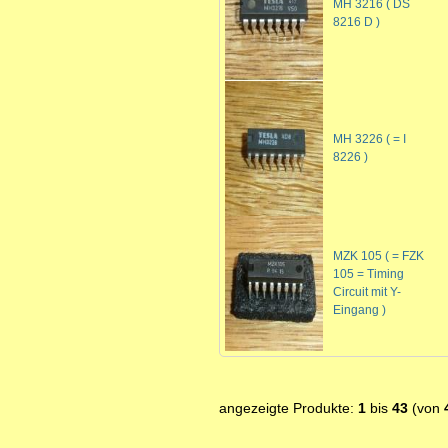
MH 3216 ( DS
8216 D )
MH 3226 ( = I
8226 )
MZK 105 ( = FZK
105 = Timing
Circuit mit Y-
Eingang )
angezeigte Produkte:
1
bis
43
(von