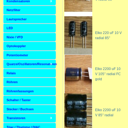
Kondensatoren
Netzfilter
Lautsprecher
LED
Elko 220 uF 10 V
Nixie / VFD
radial 85°
Optokoppler
Potentiometer
Quarze/Oszillatoren/Resonatoren
Elko 2200 uF 10
Relais
V 105° radial FC
gold
Röhren
Röhrenfassungen
Schalter / Taster
Stecker / Buchsen
Elko 2200 uF 10
V 85° radial
Transistoren
Triac / Thyristor / DIAC