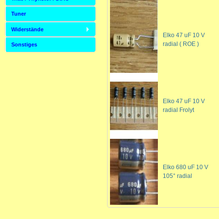
Tuner
Widerstände
Elko 47 uF 10 V
radial ( ROE )
Sonstiges
Elko 47 uF 10 V
radial Frolyt
Elko 680 uF 10 V
105° radial