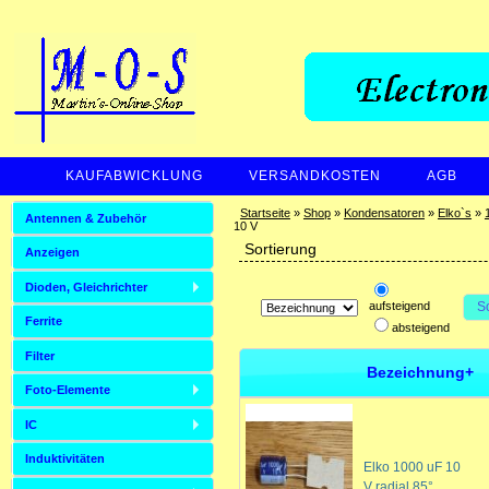
KAUFABWICKLUNG
VERSANDKOSTEN
AGB
ZAHLUNGSARTEN
Startseite
»
Shop
»
Kondensatoren
»
Elko`s
»
Antennen & Zubehör
10 V
Sortierung
Anzeigen
Dioden, Gleichrichter
aufsteigend
S
Ferrite
absteigend
Filter
Bezeichnung+
Foto-Elemente
IC
Induktivitäten
Elko 1000 uF 10
V radial 85°