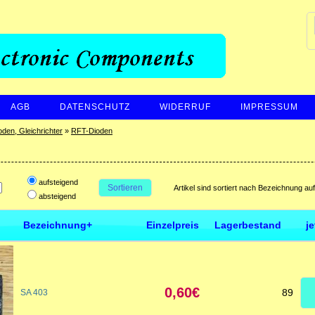
AGB
DATENSCHUTZ
WIDERRUF
IMPRESSUM
oden, Gleichrichter
»
RFT-Dioden
aufsteigend
Sortieren
Artikel sind sortiert nach Bezeichnung au
absteigend
Bezeichnung+
Einzelpreis
Lagerbestand
j
0,60€
89
SA 403