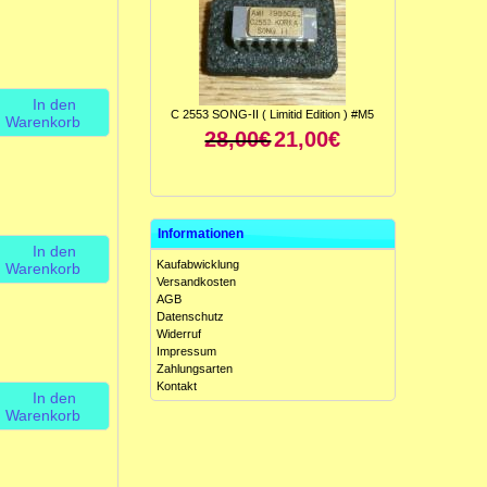
In den
C 2553 SONG-II ( Limitid Edition ) #M5
Warenkorb
28,00€
21,00€
Informationen
In den
Kaufabwicklung
Warenkorb
Versandkosten
AGB
Datenschutz
Widerruf
ICL 8049 CCJE ( Antilog-Verstärker ) #M5
Impressum
15,00€
10,00€
Zahlungsarten
Kontakt
In den
Warenkorb