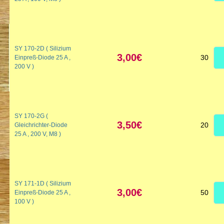
SY 170-2D ( Silizium
3,00€
30
Einpreß-Diode 25 A ,
200 V )
SY 170-2G (
3,50€
20
Gleichrichter-Diode
25 A , 200 V, M8 )
SY 171-1D ( Silizium
3,00€
50
Einpreß-Diode 25 A ,
100 V )