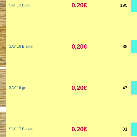
0,20€
195
SAY 12 L2/13
0,20€
89
SAY 16 B axial
0,20€
47
SAY 16 grün
0,20€
91
SAY 17 B axial