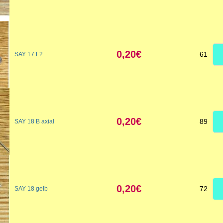
0,20€
61
SAY 17 L2
0,20€
89
SAY 18 B axial
0,20€
72
SAY 18 gelb