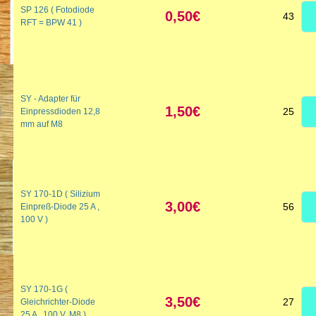
SP 126 ( Fotodiode
0,50€
43
RFT = BPW 41 )
SY - Adapter für
1,50€
25
Einpressdioden 12,8
mm auf M8
SY 170-1D ( Silizium
3,00€
56
Einpreß-Diode 25 A ,
100 V )
SY 170-1G (
3,50€
27
Gleichrichter-Diode
25 A , 100 V, M8 )