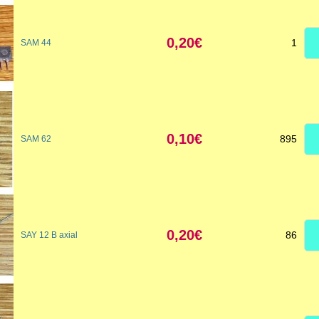
0,20€
1
SAM 44
0,10€
895
SAM 62
0,20€
86
SAY 12 B axial