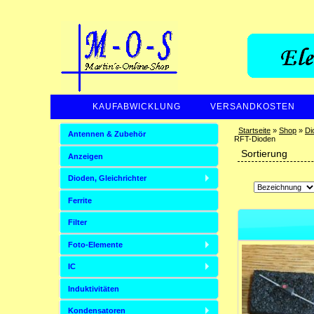
KAUFABWICKLUNG
VERSANDKOSTEN
Startseite
»
Shop
»
Di
Antennen & Zubehör
RFT-Dioden
Sortierung
Anzeigen
Dioden, Gleichrichter
Ferrite
Filter
Foto-Elemente
IC
Induktivitäten
Kondensatoren