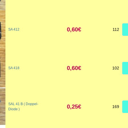
0,60€
112
SA 412
0,60€
102
SA 418
SAL 41 B ( Doppel-
0,25€
169
Diode )