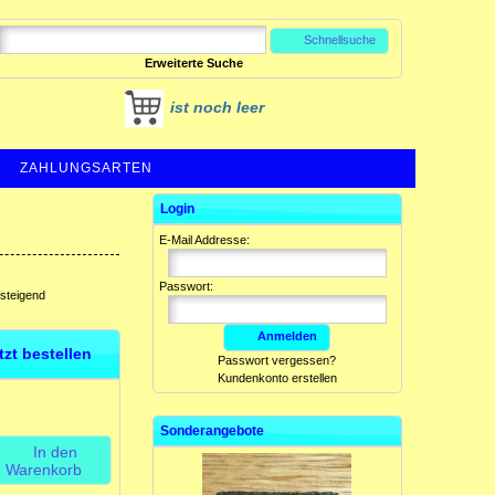
Schnellsuche
Erweiterte Suche
ist noch leer
ZAHLUNGSARTEN
Login
E-Mail Addresse:
Passwort:
fsteigend
Anmelden
etzt bestellen
Passwort vergessen?
Kundenkonto erstellen
Sonderangebote
In den
Warenkorb