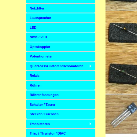
Netzfilter
Lautsprecher
LED
Nixie / VFD
Optokoppler
Potentiometer
Quarze/Oszillatoren/Resonatoren
Relais
Röhren
Röhrenfassungen
Schalter / Taster
Stecker / Buchsen
Transistoren
Triac / Thyristor / DIAC