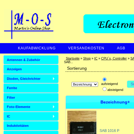
KAUFABWICKLUNG
VERSANDKOSTEN
AGB
ZAHLUNGSARTEN
Startseite
»
Shop
»
IC
»
CPU`s, Controller
»
SA
Antennen & Zubehör
SAB...
Sortierung
Anzeigen
Dioden, Gleichrichter
aufsteigend
S
Ferrite
absteigend
Filter
Bezeichnung+
Foto-Elemente
IC
Induktivitäten
SAB 1016 P