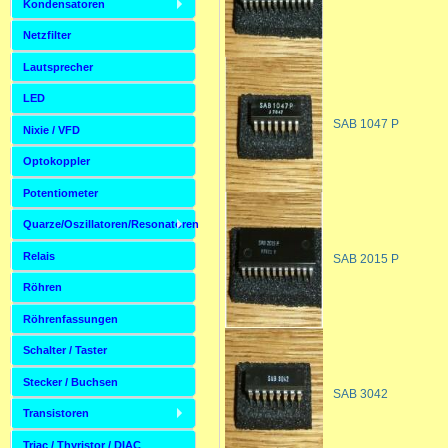
Kondensatoren
Netzfilter
Lautsprecher
LED
SAB 1047 P
Nixie / VFD
Optokoppler
Potentiometer
Quarze/Oszillatoren/Resonatoren
Relais
SAB 2015 P
Röhren
Röhrenfassungen
Schalter / Taster
Stecker / Buchsen
SAB 3042
Transistoren
Triac / Thyristor / DIAC