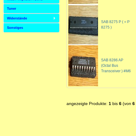
Tuner
Widerstände
SAB 8275 P ( = P
8275 )
Sonstiges
SAB 8286 AP
(Octal Bus
Transceiver ) #M6
angezeigte Produkte:
1
bis
6
(von
6