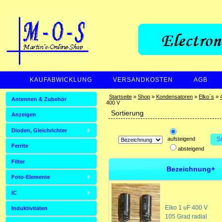
KAUFABWICKLUNG
VERSANDKOSTEN
AGB
ZAHLUNGSARTEN
Startseite
»
Shop
»
Kondensatoren
»
Elko`s
»
Antennen & Zubehör
400 V
Sortierung
Anzeigen
Dioden, Gleichrichter
aufsteigend
S
Ferrite
absteigend
Filter
Bezeichnung+
Foto-Elemente
IC
Elko 1 uF 400 V
Induktivitäten
105 Grad radial