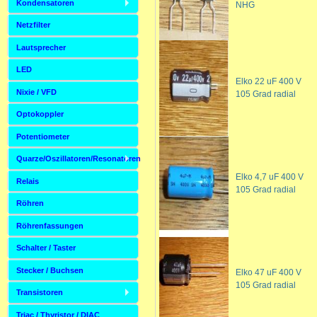
Kondensatoren
NHG
Netzfilter
Lautsprecher
LED
Elko 22 uF 400 V
Nixie / VFD
105 Grad radial
Optokoppler
Potentiometer
Quarze/Oszillatoren/Resonatoren
Elko 4,7 uF 400 V
Relais
105 Grad radial
Röhren
Röhrenfassungen
Schalter / Taster
Stecker / Buchsen
Elko 47 uF 400 V
105 Grad radial
Transistoren
Triac / Thyristor / DIAC