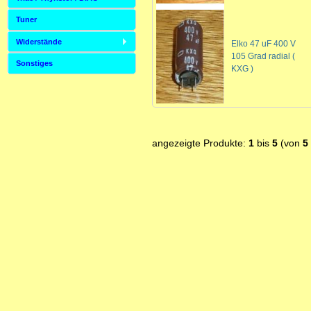
Tuner
Widerstände
Elko 47 uF 400 V
105 Grad radial (
Sonstiges
KXG )
angezeigte Produkte:
1
bis
5
(von
5