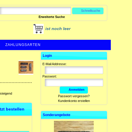
Schnellsuche
Erweiterte Suche
ist noch leer
ZAHLUNGSARTEN
Login
E-Mail Addresse:
Passwort:
Anmelden
fsteigend
Passwort vergessen?
Kundenkonto erstellen
etzt bestellen
Sonderangebote