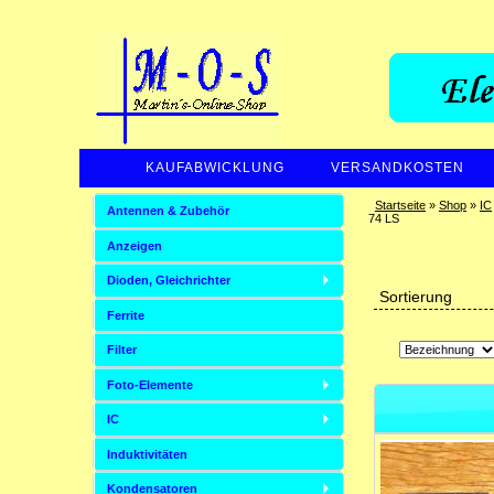
KAUFABWICKLUNG
VERSANDKOSTEN
Startseite
»
Shop
»
IC
Antennen & Zubehör
74 LS
Anzeigen
Dioden, Gleichrichter
Sortierung
Ferrite
Filter
Foto-Elemente
IC
Induktivitäten
Kondensatoren