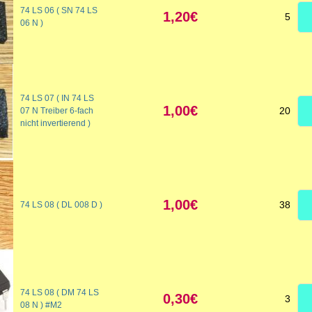
74 LS 06 ( SN 74 LS
1,20€
5
06 N )
74 LS 07 ( IN 74 LS
1,00€
20
07 N Treiber 6-fach
nicht invertierend )
1,00€
38
74 LS 08 ( DL 008 D )
74 LS 08 ( DM 74 LS
0,30€
3
08 N ) #M2