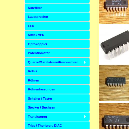
Netzfilter
Lautsprecher
LED
Nixie / VFD
Optokoppler
Potentiometer
Quarze/Oszillatoren/Resonatoren
Relais
Röhren
Röhrenfassungen
Schalter / Taster
Stecker / Buchsen
Transistoren
Triac / Thyristor / DIAC