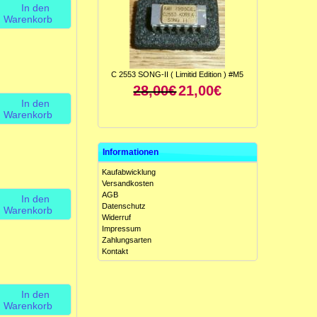
In den
Warenkorb
C 2553 SONG-II ( Limitid Edition ) #M5
28,00€
21,00€
In den
Warenkorb
Informationen
Kaufabwicklung
Versandkosten
AGB
In den
Datenschutz
Warenkorb
Widerruf
ICL 8049 CCJE ( Antilog-Verstärker ) #M5
Impressum
15,00€
10,00€
Zahlungsarten
Kontakt
In den
Warenkorb