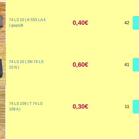
74 LS 10 ( K 555 LA 4
0,40€
42
) geprüft
74 LS 10 ( SN 74 LS
0,60€
41
10 N )
74 LS 109 ( T 74 LS
0,30€
11
109 A )