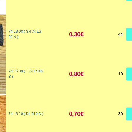
74 LS 08 ( SN 74 LS
0,30€
44
08 N )
74 LS 09 ( T 74 LS 09
0,80€
10
B )
0,70€
30
74 LS 10 ( DL 010 D )