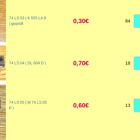
74 LS 03 ( K 555 LA 9
0,30€
84
) geprüft
0,70€
18
74 LS 04 ( DL 004 D )
74 LS 05 ( M 74 LS 05
0,60€
13
P )