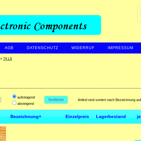
AGB
DATENSCHUTZ
WIDERRUF
IMPRESSUM
»
74 LS
aufsteigend
Sortieren
Artikel sind sortiert nach Bezeichnung au
absteigend
Bezeichnung+
Einzelpreis
Lagerbestand
j