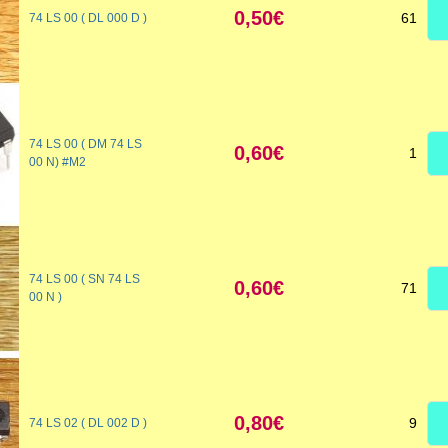
0,50€
61
74 LS 00 ( DL 000 D )
74 LS 00 ( DM 74 LS
0,60€
1
00 N) #M2
74 LS 00 ( SN 74 LS
0,60€
71
00 N )
0,80€
9
74 LS 02 ( DL 002 D )