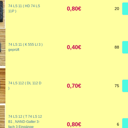
74 LS 11 ( HD 74 LS
0,80€
20
11P )
74 LS 11 ( K 555 LI 3 )
0,40€
88
geprüft
74 LS 112 ( DL 112 D
0,70€
75
)
74 LS 12 ( T 74 LS 12
B1 , NAND-Gatter 3-
0,80€
6
fach 3 Eingänge