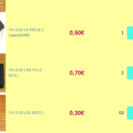
74 LS 02 ( K 555 LE 1
0,50€
1
) geprüft #M2
74 LS 02 ( SN 74 LS
0,70€
2
02 N )
0,30€
53
74 LS 03 ( DL 003 D )