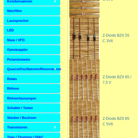
Kondensatoren
Netzfilter
Lautsprecher
LED
Z-Diode BZX 55
Nixie / VFD
C 3V6
Optokoppler
Potentiometer
Quarze/Oszillatoren/Resonatoren
Z-Diode BZX 85 /
Relais
7,5 V
Röhren
Röhrenfassungen
Schalter / Taster
Stecker / Buchsen
Z-Diode BZX 85
C 5V6
Transistoren
Triac / Thyristor / DIAC