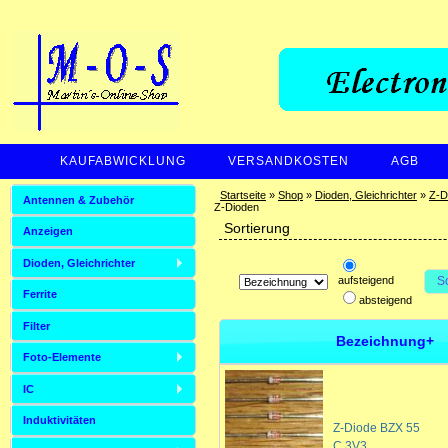
KAUFABWICKLUNG
VERSANDKOSTEN
AGB
ZAHLUNGSARTEN
Startseite
»
Shop
»
Dioden, Gleichrichter
»
Z-D
Antennen & Zubehör
Z-Dioden
Sortierung
Anzeigen
Dioden, Gleichrichter
aufsteigend
S
Ferrite
absteigend
Filter
Bezeichnung+
Foto-Elemente
IC
Induktivitäten
Z-Diode BZX 55
C 3V3