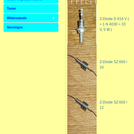
Tuner
Widerstände
Z-Diode D 816 V (
= 1 N 4030 = 33
Sonstiges
V, 5 W )
Z-Diode SZ 600 /
10
Z-Diode SZ 600 /
12