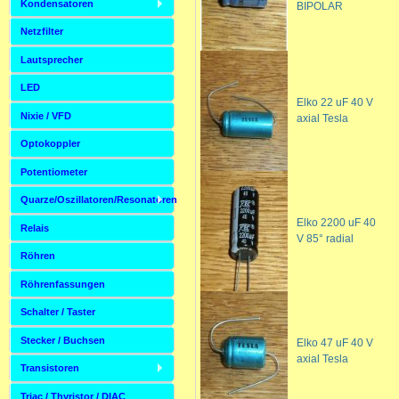
Kondensatoren
BIPOLAR
Netzfilter
Lautsprecher
LED
Elko 22 uF 40 V
Nixie / VFD
axial Tesla
Optokoppler
Potentiometer
Quarze/Oszillatoren/Resonatoren
Elko 2200 uF 40
Relais
V 85° radial
Röhren
Röhrenfassungen
Schalter / Taster
Stecker / Buchsen
Elko 47 uF 40 V
axial Tesla
Transistoren
Triac / Thyristor / DIAC