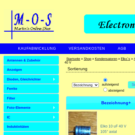
KAUFABWICKLUNG
VERSANDKOSTEN
AGB
ZAHLUNGSARTEN
Startseite
»
Shop
»
Kondensatoren
»
Elko`s
»
Antennen & Zubehör
40 V
Sortierung
Anzeigen
Dioden, Gleichrichter
aufsteigend
S
Ferrite
absteigend
Filter
Bezeichnung+
Foto-Elemente
IC
Elko 10 uF 40 V
Induktivitäten
105° axial