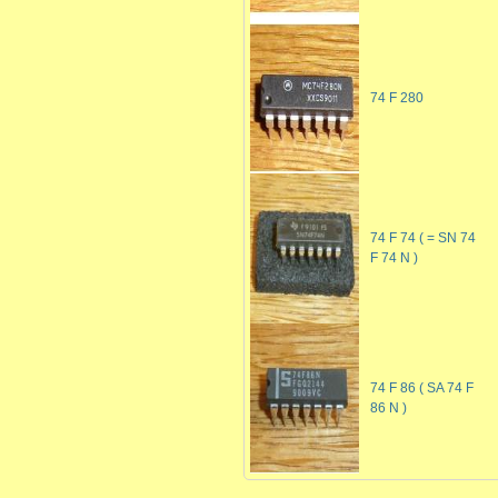
74 F 280
74 F 74 ( = SN 74
F 74 N )
74 F 86 ( SA 74 F
86 N )