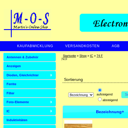
KAUFABWICKLUNG
VERSANDKOSTEN
AGB
ZAHLUNGSARTEN
Startseite
»
Shop
»
IC
»
74 F
Antennen & Zubehör
74 F
Anzeigen
Dioden, Gleichrichter
Sortierung
Ferrite
Filter
aufsteigend
S
absteigend
Foto-Elemente
Bezeichnung+
IC
Induktivitäten