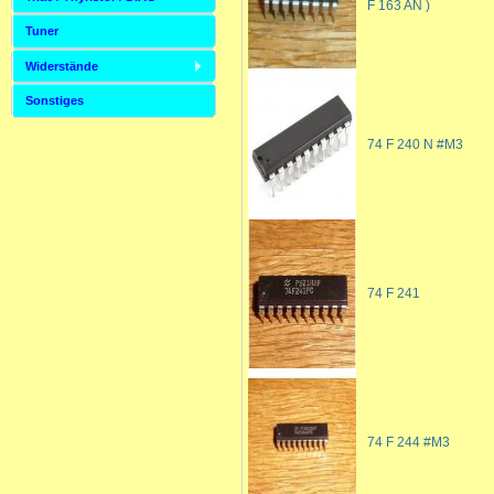
F 163 AN )
Tuner
Widerstände
Sonstiges
74 F 240 N #M3
74 F 241
74 F 244 #M3