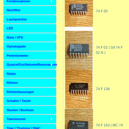
Kondensatoren
Netzfilter
74 F 00
Lautsprecher
LED
Nixie / VFD
Optokoppler
74 F 02 ( SA 74 F
02 N )
Potentiometer
Quarze/Oszillatoren/Resonatoren
Relais
Röhren
74 F 138
Röhrenfassungen
Schalter / Taster
Stecker / Buchsen
Transistoren
74 F 163 ( MC 74
Triac / Thyristor / DIAC