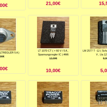
21,00€
15,
,00€
LT 1070 CT ( = 60 V / 5 A ,
LM 2577 T -12 ( Scha
ALTREGLER 5 A )
Spannungsregler IC ) #M6
V , Ua 12 
,00€
12,00€
8,0
,00€
10,00€
5,