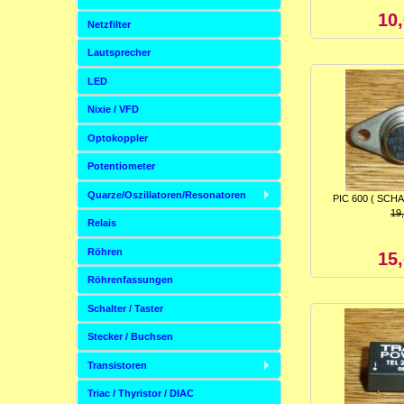
10
Netzfilter
Lautsprecher
LED
Nixie / VFD
Optokoppler
Potentiometer
Quarze/Oszillatoren/Resonatoren
PIC 600 ( SCH
19
Relais
Röhren
15
Röhrenfassungen
Schalter / Taster
Stecker / Buchsen
Transistoren
Triac / Thyristor / DIAC