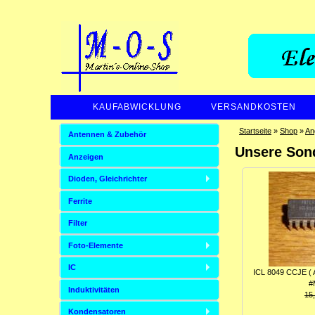
KAUFABWICKLUNG
VERSANDKOSTEN
Startseite
»
Shop
»
An
Antennen & Zubehör
Unsere Son
Anzeigen
Dioden, Gleichrichter
Ferrite
Filter
Foto-Elemente
IC
ICL 8049 CCJE ( A
#
Induktivitäten
15
Kondensatoren