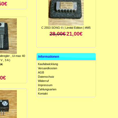
50€
C 2553 SONG-II ( Limitid Edition ) #M5
28,00€
21,00€
ltregler , Ui max 40
Informationen
V , 3 A )
Kaufabwicklung
0€
Versandkosten
AGB
00€
Datenschutz
Widerruf
ICL 8049 CCJE ( Antilog-Verstärker ) #M5
Impressum
15,00€
10,00€
Zahlungsarten
Kontakt