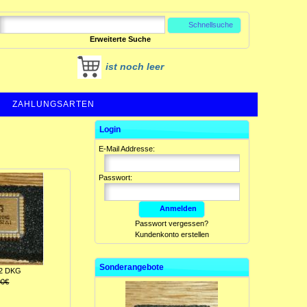
Schnellsuche
Erweiterte Suche
ist noch leer
ZAHLUNGSARTEN
Login
E-Mail Addresse:
Passwort:
Anmelden
Passwort vergessen?
Kundenkonto erstellen
Sonderangebote
52 DKG
00€