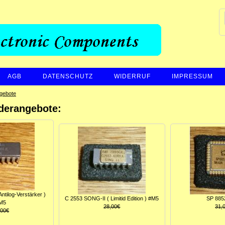
AGB
DATENSCHUTZ
WIDERRUF
IMPRESSUM
gebote
derangebote:
ntilog-Verstärker )
C 2553 SONG-II ( Limitid Edition ) #M5
SP 88
M5
28,00€
31,
,00€