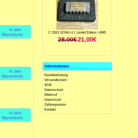
In den
C 2553 SONG-II ( Limitid Edition ) #M5
Warenkorb
28,00€
21,00€
Informationen
In den
Kaufabwicklung
Warenkorb
Versandkosten
AGB
Datenschutz
Widerruf
ICL 8049 CCJE ( Antilog-Verstärker ) #M5
Impressum
15,00€
10,00€
Zahlungsarten
Kontakt
In den
Warenkorb