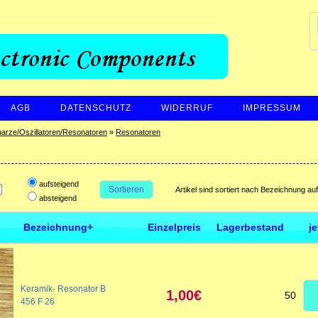
AGB
DATENSCHUTZ
WIDERRUF
IMPRESSUM
arze/Oszillatoren/Resonatoren
»
Resonatoren
aufsteigend
Sortieren
Artikel sind sortiert nach Bezeichnung au
absteigend
Bezeichnung+
Einzelpreis
Lagerbestand
j
Keramik- Resonator B
1,00€
50
456 F 26