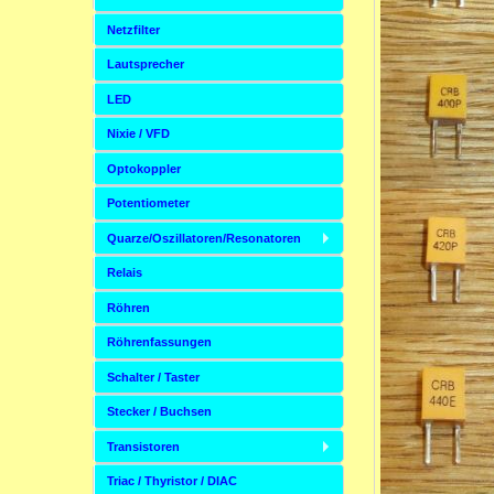
Netzfilter
Lautsprecher
LED
Nixie / VFD
Optokoppler
Potentiometer
Quarze/Oszillatoren/Resonatoren
Relais
Röhren
Röhrenfassungen
Schalter / Taster
Stecker / Buchsen
Transistoren
Triac / Thyristor / DIAC