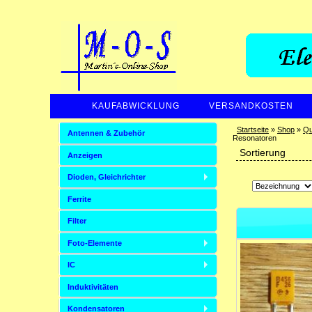
KAUFABWICKLUNG
VERSANDKOSTEN
Startseite
»
Shop
»
Qu
Antennen & Zubehör
Resonatoren
Sortierung
Anzeigen
Dioden, Gleichrichter
Ferrite
Filter
Foto-Elemente
IC
Induktivitäten
Kondensatoren