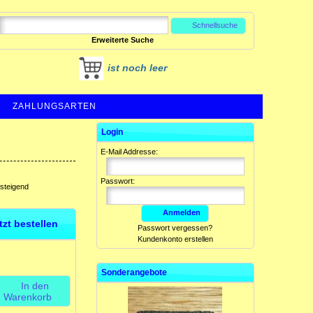
Schnellsuche
Erweiterte Suche
ist noch leer
ZAHLUNGSARTEN
Login
E-Mail Addresse:
Passwort:
fsteigend
Anmelden
etzt bestellen
Passwort vergessen?
Kundenkonto erstellen
Sonderangebote
In den
Warenkorb