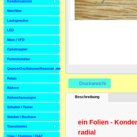
Kondensatoren
Netzfilter
Lautsprecher
LED
Nixie / VFD
Optokoppler
Potentiometer
Quarze/Oszillatoren/Resonatoren
Relais
Druckansicht
Röhren
Beschreibung
Röhrenfassungen
Schalter / Taster
Stecker / Buchsen
ein Folien - Konde
Transistoren
radial
Triac / Thyristor / DIAC