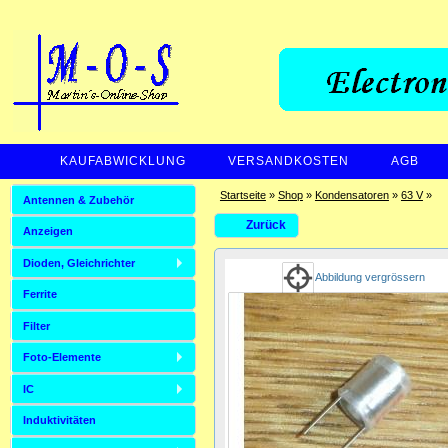
KAUFABWICKLUNG
VERSANDKOSTEN
AGB
ZAHLUNGSARTEN
Startseite
»
Shop
»
Kondensatoren
»
63 V
»
Antennen & Zubehör
Zurück
Anzeigen
Dioden, Gleichrichter
Abbildung vergrössern
Ferrite
Filter
Foto-Elemente
IC
Induktivitäten